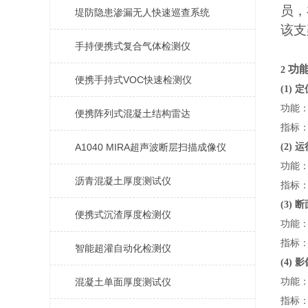
员，
堤防隐患渗漏无人快速巡查系统
该支
手持便携式复合气体检测仪
功
2
便携手持式VOC快速检测仪
(1)
功能
便携阵列式混凝土结构雷达
指标：
A1040 MIRA超声波断层扫描成像仪
(2)
功能
沥青混凝土厚度测试仪
指标
(3)
便携式沉渣厚度检测仪
功能
指标：
智能超灌自动化检测仪
(4)
混凝土单面厚度测试仪
功能
指标：