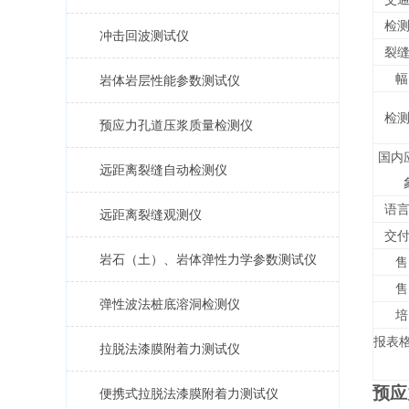
检
冲击回波测试仪
裂
幅
岩体岩层性能参数测试仪
检
预应力孔道压浆质量检测仪
国内
远距离裂缝自动检测仪
语
远距离裂缝观测仪
交
岩石（土）、岩体弹性力学参数测试仪
售
售
弹性波法桩底溶洞检测仪
培
报表
拉脱法漆膜附着力测试仪
预应
便携式拉脱法漆膜附着力测试仪