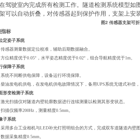
在驾驶室内完成所有检测工作。隧道检测系统模型如
架可以自动折叠，对传感器起到保护作用，支架上安
2
图
传感器支架可折
能指标
 定位定姿子系统
：传感器测量数据定位校准，辅助后期数据融合。
方位精度优于0.05°，水平姿态精度优于0.02°，组合导航精度优于1m。
 运行保障子系统
：系统不间断供电保障，设备运行环境保障。
：柴油发电机供电，在发电机供电故障情况下，备用UPS系统无缝式补偿，
 断面形变检测子系统
：激光扫描仪对隧道内壁轮廓数据进行连续测量以检测其形变状态。
扫描仪频率200Hz，测量精度0.5mm。
 影像子系统
：采用多台工业相机与LED补光灯照明组合的方式，完成双车道隧道内壁
数据采集精度0.5mm。