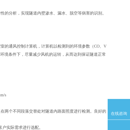
异性的分析，实现隧道内壁渗水、漏水、脱空等病害的识别。
控室的通风控制计算机，计算机以检测到的环境参数（
CO
、
V
的环境条件下，尽量减少风机的运转，从而达到保证隧道正常
m/s
及在两个不同段落交替处对隧道内路面照度进行检测。良好的
在线咨询
可以根据客户实际需求进行选配。