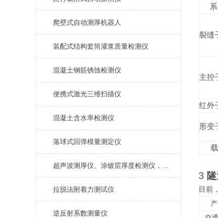
系
爬壁式自动测厚机器人
裂缝
装配式结构套筒灌浆质量检测仪
混凝土钢筋锈蚀检测仪
主控
便携式激光三维扫描仪
红外
混凝土含水率检测仪
形变
落球式回弹模量测定仪
超声波测厚仪、涂镀层厚度检测仪，涂层测厚仪
3
隧
目前
拉脱法附着力测试仪
产
逆反射系数测量仪
交