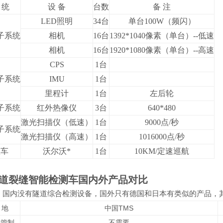
 统
设 备
台数
备 注
LED
照明
34
台
单台100W（频闪）
子系统
相机
16
台
1392*1040
像素（单台）--低速
相机
16
台
1920*1080
像素（单台）--高速
CPS
1
台
子系统
IMU
1
台
里程计
1
台
左后轮
子系统
红外热像仪
3
台
640*480
激光扫描仪（低速）
1
台
9000
点/秒
子系统
激光扫描仪（高速）
1
台
1016000
点/秒
载车
沃尔沃*
1
台
10KM/
定速巡航
道裂缝智能检测车
国内外产品对比
，国内没有隧道综合检测设备，国外只有德国和日本有类似的产品，
 地
中国TMS
通管制
不需要