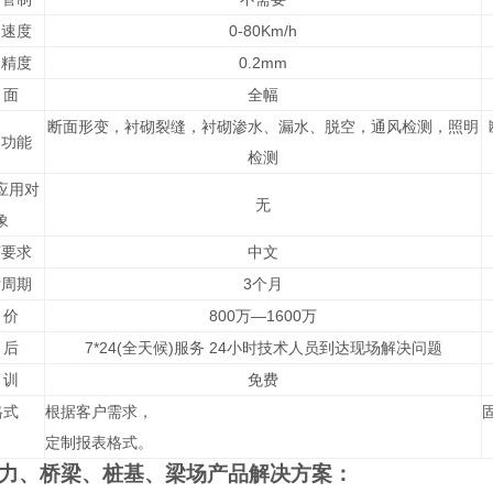
测速度
0-80Km/h
缝精度
0.2mm
 面
全幅
断面形变，衬砌裂缝，衬砌渗水、漏水、脱空，通风检测，照明
测功能
检测
应用对
无
象
言要求
中文
付周期
3个月
 价
800万—1600万
 后
7*24(全天候)服务 24小时技术人员到达现场解决问题
 训
免费
格式
根据客户需求，
定制报表格式。
力、桥梁、桩基、梁场产品解决方案：