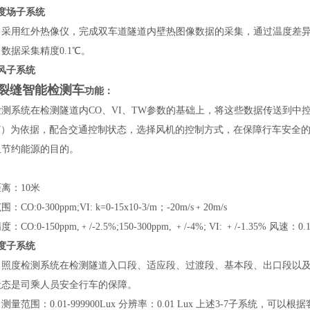
 温度场子系统
：采用红外热像仪，完成双车道隧道内壁热图像数据的采集，通过温度差
：数据采集精度
0.1
℃。
 通风子系统
裂缝智能检测车
功能：
检测系统在检测隧道内
CO
、
VI
、
TW
参数的基础上，将这些数据传送到中
W
）为依据，配合交通控制状态，选择风机的控制方式，在保障行车安全
且节约能源的目的。
：
离：10米
CO:0-300ppm;VI: k=0-15x10-3/m
；
-20m/s
﹢20m/s
精度：
CO:0-150ppm,
﹢
/-2.5%;150-300ppm,
﹢
/-4%; VI:
﹢
/-1.35%
风速：0.1
 照度子系统
：
照度检测系统在检测隧道入口段、适应段、过渡段、基本段、出口段以
状态是司乘人员安全行车的保障。
测量范围：0.01-999900Lux 分辨率：0.01 Lux 上述3-7子系统，