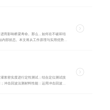
头的探头放入钻好的孔洞中，通过电缆连接至
，进而影响桥梁寿命。那么，如何在不破坏结
探知内部状态。本文将从工作原理与实用优势两
在介质中的传播特性。检测时，操作人员用一
对灌浆密实度进行定性测试；结合定位测试技
标；冲击回波法测材料性能：运用冲击回波原
合计算机层析成像(CT)技术，可直观显示