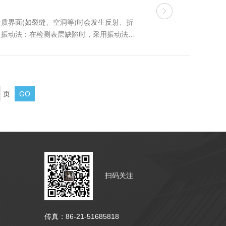
质界面(如裂缝、空洞等)时会发生反射、折
。振动法：在检测表层缺陷时，采用振动法。
的有无和位置。单一反射法与冲击回波法：对
页
扫码关注
传真：86-21-51685818