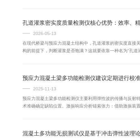
为这一难题提供了新的解决思路。钻孔电视成像仪是一种专
地面的控制主...
孔道灌浆密实度质量检测仪核心优势：效率、
2026-05-13
在现代桥梁与预应力混凝土结构中，孔道灌浆的密实度直接
构的前提下，判断灌浆是否饱满？这就要依靠一种名为“孔道
方面，解析这一检测工具。一、工作原理：基于冲击弹性波的
个小...
预应力混凝土梁多功能检测仪建议定期进行校
2025-11-13
预应力混凝土梁多功能检测仪主要利用弹性波的传播与反射
术准确确定缺陷位置。激振响应分析锚索张力：借助激振装
理检测混凝土的强度、弹性模量以及结构厚度等参数，为整体
混凝土内...
混凝土多功能无损测试仪是基于冲击弹性波理