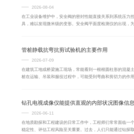
2026-08-04
在工业设备维护中，安全阀的密封性能直接关系到系统压力
具，难以发现微米级的变形。安全阀平面度检测仪的出现，
学干涉测量。其基本原理可概括为以下步骤：1.光源与分光：
部参考...
管桩静载抗弯抗剪试验机的主要作用
2026-07-09
在建筑工地或桥梁施工现场，常能看到一根根圆柱形的混凝
桩在运输、吊装和服役过程中，可能受到弯曲和剪切力的作
是一种用于检测预应力混凝土管桩力学性能的试验装置。它
破坏形态。该...
钻孔电视成像仪能提供直观的内部状况图像信
2026-06-11
在地质勘探和工程建设的日常工作中，工程师们常常面临一
稳定性、评估工程风险至关重要。过去，人们只能通过钻探