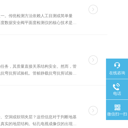
之一。传统检测方法依赖人工目测或简单量
面度数据安全阀平面度检测仪的核心技术是光
为两路：一路射向待测阀瓣表面，另一路射向内
的任务，其质量直接关系结构安全。然而，管
在线咨询
载抗弯抗剪试验机。管桩静载抗弯抗剪试验机
管桩的抗弯强度、抗剪强度、裂缝发展规律及
电话
微信扫一扫
缝、空洞或软弱夹层？这些信息对于判断地基
映真实的地层结构。钻孔电视成像仪的出现，