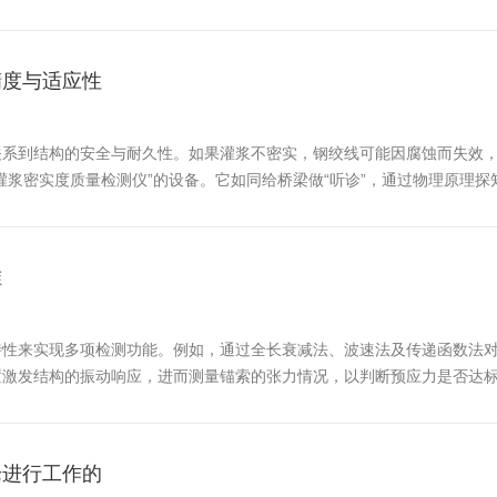
门用于观测钻孔内部状况的设备。其工作原理并不复杂：将带有高清摄像
精度与适应性
关系到结构的安全与耐久性。如果灌浆不密实，钢绞线可能因腐蚀而失效
灌浆密实度质量检测仪”的设备。它如同给桥梁做“听诊”，通过物理原理
“回声”探测孔道灌浆密实度质量检测仪的核心原理，是利用冲击弹性波
准
特性来实现多项检测功能。例如，通过全长衰减法、波速法及传递函数法
置激发结构的振动响应，进而测量锚索的张力情况，以判断预应力是否达
结构的健康诊断提供数据支持；成像识别内部瑕疵：采用弹性波雷达扫描结
论进行工作的