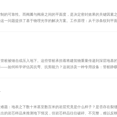
控制的可靠性。而阀瓣与阀座之间的平面度，是决定密封效果的关键因素
为这一问题提供了基于物理光学的解决方案。工作原理：从干涉条纹到平
仪器内部配备单色光源(如激光或LED)，发出的光束经过分光镜后，分
土管桩被锤击或压入地下。这些管桩承担着将建筑物重量传递到深层地基
用——如何科学评估其抗弯、抗剪能力？这就涉及一种专用设备：管桩静
通过施加静态荷载，模拟管桩在实际工况中承受的弯矩和剪力，从而测定
息
个难题：地表之下数十米甚至数百米的岩层究竟是什么样子？是否存在裂
取出的岩芯样品来推测地下情况，但岩芯样品往往破碎、不完整，难以反