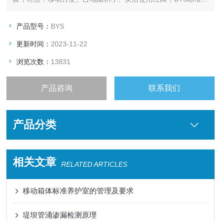
护室适用于高速公路建设、高速铁路建设、房屋建设工程、水泥
制品厂及建筑公路施工单位、大专院校、科研、质检单位对标准
产品型号：
BYS
养护室的温湿度控制，具有操作方便，控制准确等优点。
更新时间：
2023-11-22
浏览次数：
13831
产品咨询
联系我们
产品分类
相关文章
RELATED ARTICLES
移动箱体标准养护室的管理及要求
堤坝管涌渗漏检测原理