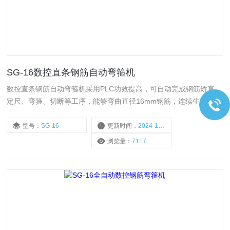
SG-16数控直条钢筋自动弯箍机
数控直条钢筋自动弯箍机采用PLC功效提高，可自动完成钢筋矫直、
定尺、弯箍、切断等工序，能够弯曲直径16mm钢筋，连续生产任何
平面形状的产品，可定做直螺纹（螺纹钢）大直径的数控弯曲、弯箍
机。广泛用于建筑业、大型钢筋加工厂及桥梁桩基生产单位、高速铁
型号：
SG-16
更新时间：
2024-11-13
路、高速公路、水利建设、核设施等施工企、事业单位。
浏览量：
7117