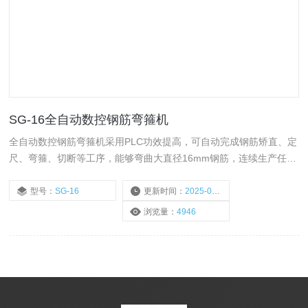
SG-16全自动数控钢筋弯箍机
全自动数控钢筋弯箍机采用PLC功效提高，可自动完成钢筋矫直、定
尺、弯箍、切断等工序，能够弯曲大直径16mm钢筋，连续生产任何
平面形状的产品，可定做直螺纹（螺纹钢）大直径的数控弯曲、弯箍
机。广泛用于建筑业、大型钢筋加工厂及桥梁桩基生产单位、高速铁
型号：
SG-16
更新时间：
2025-03-11
路、高速公路、水利建设、核设施等施工企、事业单位。
浏览量：
4946