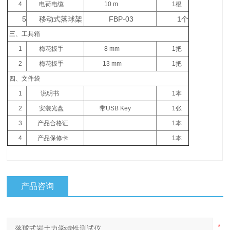
4
电荷电缆
10 m
1根
5
移动式落球架
FBP-03
1个
三、工具箱
1
梅花扳手
8 mm
1把
2
梅花扳手
13 mm
1把
四、文件袋
1
说明书
1本
2
安装光盘
带USB Key
1张
3
产品合格证
1本
4
产品保修卡
1本
产品咨询