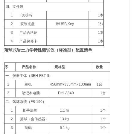
四、文件袋
1
说明书
1本
2
安装光盘
带USB Key
1张
3
产品合格证
1本
4
产品保修卡
1本
落球式岩土力学特性测试仪
（标准型）配置清单
序
产品名称
规格型
数量
一、仪器主体（SEH-FBT-S）
1
主机
456mm×335mm×133mm
1台
2
笔记本电脑
Dell A840
1台
二、落球系统（FB-190）
1
把手法兰
1.1 m
1个
2
落球（含传感器）
13 kg
1个
3
砝码
6.1 kg
1个