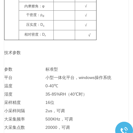
内摩擦角：
φ
√
干密度：
ρ
√
d
压实度：
D
√
c
相对密度：
D
√
r
技术参数
参数
标准型
平台
小型一体化平台，windows操作系统
温度
0-40℃
湿度
35-85%RH（40℃时）
采样精度
16位
小采样间隔
2us，可调
大采集频率
500KHz，可调
大采集点数
20000，可调