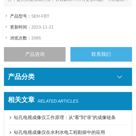
岩土材料的变形模量、强度指标、地基系数K30、CBR、弯沉
值、干密度、压实度等各种指标。
产品型号：
SEH-FBT
更新时间：
2023-11-21
浏览次数：
2085
产品咨询
联系我们
产品分类
相关文章
RELATED ARTICLES
钻孔电视成像仪工作原理：从“看”到“录”的成像链条
钻孔电视成像仪在水利水电工程勘探中的应用