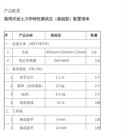
产品配置
落球式岩土力学特性测试仪
（基础型）配置清单
序
产品名称
规格型
数量
一、仪器主体（SEH-FBT-B）
1
主机
456mm×335mm×133mm
1台
2
笔记本电脑
Dell A840
1台
二、落球系统（FB-190）
1
把手法兰
1.1 m
1个
2
落球（含传感器）
13 kg
1个
3
砝码
6.1 kg
1个
4
电荷电缆
10 m
1根
三、工具箱
1
梅花扳手
8 mm
1把
2
梅花扳手
13 mm
1把