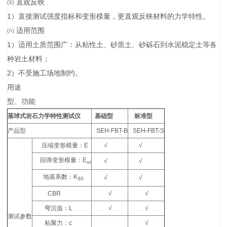
㈤ 直观反映
1）直接测试强度指标和变形模量，更直观反映材料的力学特性。
㈥ 适用范围
1）适用土质范围广：从粘性土、砂质土、砂砾石到水泥稳定土等各
种岩土材料；
2）不受施工场地制约。
用途
型、功能
落球式岩石力学特性测试仪
基础型
标准型
产品型
SEH-FBT-B
SEH-FBT-S
压缩变形模量：
E
√
√
回弹变形模量：
E
√
√
ur
地基系数：
K
√
√
30
CBR
√
√
弯沉值：
L
√
√
测试参数
粘聚力：
c
√