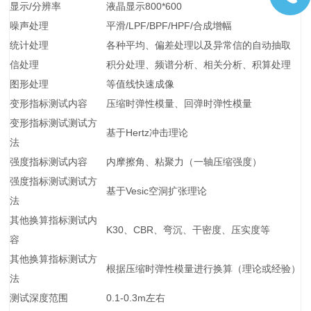
显示/分辨率
液晶显示800*600
噪声处理
平滑/LPF/BPF/HPF/合成增幅
统计处理
各种平均、偏差处理以及异常信的自动抽取
信处理
积分处理、频谱分析、相关分析、积算处理
图形处理
等值线快速成像
变形指标测试内容
压缩时弹性模量、回弹时弹性模量
变形指标测试测试方
基于Hertz冲击理论
法
强度指标测试内容
内摩擦角、粘聚力（一轴压缩强度）
强度指标测试测试方
基于Vesic空洞扩张理论
法
其他换算指标测试内
K30、CBR、弯沉、干密度、压实度等
容
其他换算指标测试方
根据压缩时弹性模量进行换算（理论或经验）
法
测试深度范围
0.1-0.3m左右