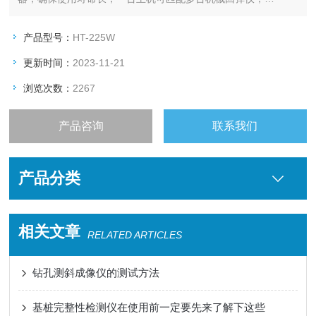
可自动记录、存储回弹值，累计弹击次数及相关参数；
可设定正常回弹值范围，并对异常点报警提示；
产品型号：
HT-225W
数据处理软件，可自动生成检测报告。
更新时间：
2023-11-21
浏览次数：
2267
产品咨询
联系我们
产品分类
相关文章
RELATED ARTICLES
钻孔测斜成像仪的测试方法
基桩完整性检测仪在使用前一定要先来了解下这些