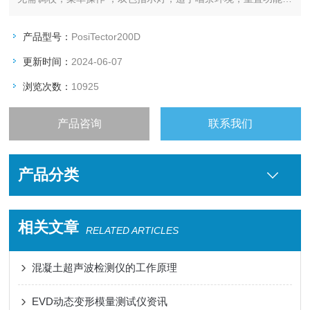
以即时恢复出厂设置，水和灰尘，防护等级满足或超出IP5X ，
显示屏耐划伤/溶剂，适用于恶劣环境，防震保护橡胶皮套，带皮
产品型号：
PosiTector200D
带夹。
更新时间：
2024-06-07
浏览次数：
10925
产品咨询
联系我们
产品分类
相关文章
RELATED ARTICLES
混凝土超声波检测仪的工作原理
EVD动态变形模量测试仪资讯