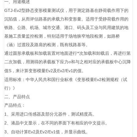
一、
用途概述
GTJ-Ev2
型静态变形模量测试仪，用于测定路基在静荷载作用下的
沉陷值，从而评估路基的承载力和变形量。适用于受静荷载作用的
铁路、公路、机场、城市交通、港口、码头及工业与民用建筑的地
基施工质量监控检测，特别适用于场地狭窄地段检测，如路桥
（涵）过渡段及路肩的检测，既有线路基等。
通过圆形承载板和加载装置对地面进行*次加载和卸载后，再进行第
二次加载，用测得的承载板下应力σ和与之相对应的承载板中心沉降
S
Ev2
Ev2/Ev1
值
，来计算变形模量
及
的值。
Ev2
适用标准：中华人民共和国行业标准《变形模量
检测规程（试
行）》
二、
产品特点
产品特点：
1
、采用进口传感器及部分元器件，测试精度高。
2
、液晶中文显示，在不同的界面下有相应的中文提示。
3
Ev2
Ev2/Ev1
、自动计算
及
值，并显示曲线。