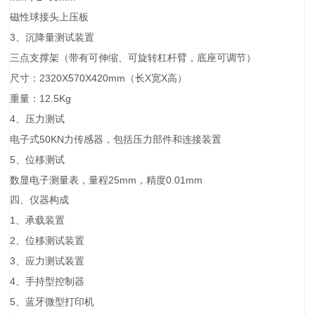
磁性球接头上压板
3
、沉降量测试装置
（
）
三点支撑架
带有可伸缩、可旋转杠杆臂，底座可调节
2320X570X420mm（
X
X
）
尺寸：
长
宽
高
12.5Kg
重量：
4
、压力测试
50KN
电子式
力传感器，包括压力部件和连接装置
5
、位移测试
25mm
0.01mm
数显电子测量表，量程
，精度
四、
仪器构成
1
、承载装置
2
、位移测试装置
3
、应力测试装置
4
、手持型控制器
5
、蓝牙微型打印机