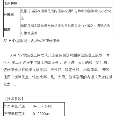
名词解释
是指传感器在测量范围内能够检测和分辨出的被测量的小变化
分辨率
值
精度是指实际角度与传感器测量角度多次（≥16次）测量的均
精度
方根值误差
SJ-HNY型混凝土内埋式应变传感器
SJ-HNY型混凝土内埋入式应变传感器可测钢筋混凝土成型、养
生和 施工全过程中混凝土内部应变， 并可进行长期的检（监）测；
该传感器具有输出灵敏度高、线性好、稳定性好、构造简单、 安装
使用方便等优点，性价比高，是广大用户值得选用的内埋式应变传感
器之一。
【技术参数】
外力测量范围
0--3.0（kN）
应变量程范围
0--2000με