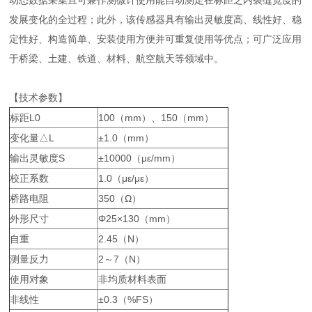
动态数据采集且可兼作测微计使用能自动测定在标距之内裂缝宽度的
发展变化的全过程；此外，该传感器具有输出灵敏度高、线性好、稳
定性好、构造简单、安装使用方便并可重复使用等优点；可广泛应用
于桥梁、土建、铁道、材料、航空航天等领域中。
【技术参数】
标距L0
100（mm）、150（mm）
变化量△L
±1.0（mm）
输出灵敏度S
±10000（με/mm）
校正系数
1.0（με/με）
桥路电阻
350（Ω）
外形尺寸
Φ25×130（mm）
自重
2.45（N）
测量反力
2～7（N）
使用对象
非均质材料表面
非线性
±0.3（%FS）