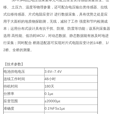
SJ-VSA动态电压信采集单元可配合应变类传感器测量应变、位
移、 土压力、温度等物理参量，还可配合电压输出类传感器、拉线
式位移传感器、片式电阻应变计 进行数据采集，具有优势之处是应
用于大面积的地质物探勘测，无线，减轻了工作 强度和节约检测成
本；运用分布式设计具有抗干扰、防潮、防震等功能；该系列采集器
选用 高性能、低功耗MCU，对动态数据、静态数据能有效及时地进
行采集；同时配合 桥路适配器可实现对片式电阻应变计的1/4桥、1/
2桥、全桥的测量。
【技术参数】
电池供电电压
3.6V--7.4V
连续工作时间
48小时
待机时间
180天
分辨率
0.1με
应变范围
±20000με
准确度
0.1%FS±1με