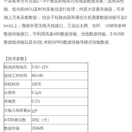
个采集单元可完成1～4个通道的电荷式传感器数据采集；选用高性
能、低功耗MCU及时对采集信进行处理；内置大容量存储器，可存
储上万条采集数据； 结合子站路由器和通信主机测量数据传输可达2
km以上；预留外置无线天线接口、工业以太网、光纤、 USB等多种
数据传输接口，可利用高速485数据传输、光线数据传输、3.0USB
数据线传输以及3G技 术的GPRS数据传输等模式传输数据。
【技术参数】
电池供电电压
3.6V--12V
连续工作时间
48
小时
待机时间
180
天
分辨率
0.1μV
准确度
0.1%
大输入电荷量
pc
6
10
A/D
转换位数
24
位（大）
数据存储
256MB