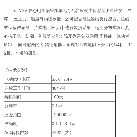
SJ-VSV 静态电压信采集单元可配合应变类传感器测量应变、位
移、 土压力、温度等物理参量，还可配合电压输出类传感器、拉线
式位移传感器、片式电阻应变计 进行数据采集，运用分布式设计具
有抗干扰、防潮、防震等功能；该系列采集器选用 高性能、低功耗
MCU，同时配合的 桥路适配器可实现对片式电阻应变计的1/4桥、1/
2桥、全桥的测量。
【技术参数】
电池供电电压
3.6V--7.4V
连续工作时间
48小时
待机时间
180天
分辨率
0.1με
应变范围
±20000με
准确度
0.1%FS±1με
A/D转换位数
24位（大）