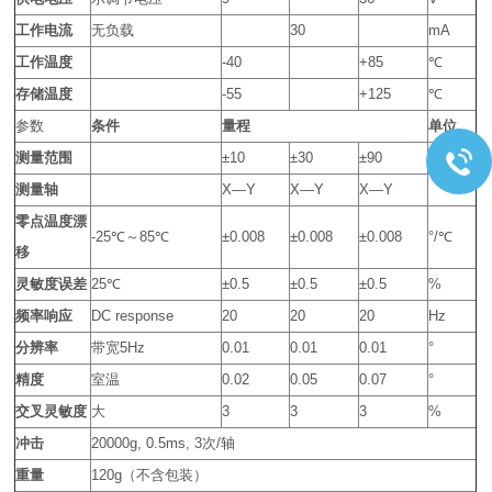
工作电流
无负载
30
mA
工作温度
-40
+85
℃
存储温度
-55
+125
℃
参数
条件
量程
单位
测量范围
±10
±30
±90
°
测量轴
X—Y
X—Y
X—Y
零点温度漂
-25℃～85℃
±0.008
±0.008
±0.008
°/℃
移
灵敏度误差
25℃
±0.5
±0.5
±0.5
%
频率响应
DC response
20
20
20
Hz
分辨率
带宽5Hz
0.01
0.01
0.01
°
精度
室温
0.02
0.05
0.07
°
交叉灵敏度
大
3
3
3
%
冲击
20000g, 0.5ms, 3次/轴
重量
120g（不含包装）