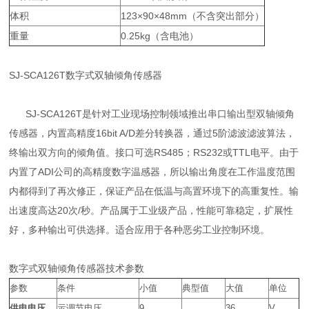
体积
123×90×48mm（不含突出部分）
重量
0.25kg（含电池）
SJ-SCA126T数字式双轴倾角传感器
SJ-SCA126T是针对工业现场控制领域推出串口输出型双轴倾角
传感器，内置高精度16bit A/D差分转换器，通过5阶滤波滤波算法，
终输出双方向的倾角值。接口可选RS485；RS232或TTL电平。由于
内置了ADI公司的高精度数字温感器，所以输出角度在工作温度范围
内都得到了再次修正，保证产品在低温与高置环境下的高重复性。输
出速度高达20次/秒。产品属于工业级产品，性能可靠稳定，扩展性
好，多种输出可供选择。适合应用于各种恶劣工业控制环境。
数字式双轴倾角传感器技术参数
参数
条件
小值
典型值
大值
单位
供电电压
示调节电压
9
36
V