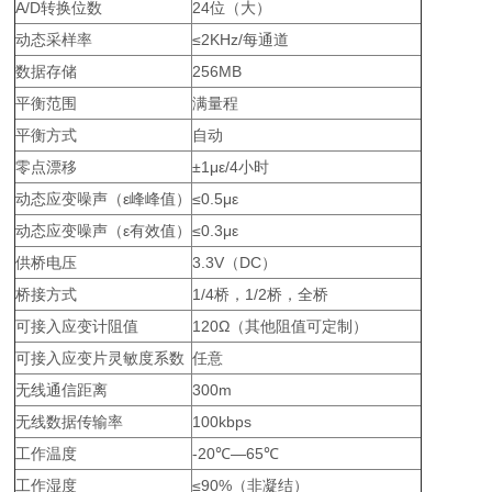
A/D转换位数
24位（大）
动态采样率
≤2KHz/每通道
数据存储
256MB
平衡范围
满量程
平衡方式
自动
零点漂移
±1με/4小时
动态应变噪声（ε峰峰值）
≤0.5με
动态应变噪声（ε有效值）
≤0.3με
供桥电压
3.3V（DC）
桥接方式
1/4桥，1/2桥，全桥
可接入应变计阻值
120Ω（其他阻值可定制）
可接入应变片灵敏度系数
任意
无线通信距离
300m
无线数据传输率
100kbps
工作温度
-20℃—65℃
工作湿度
≤90%（非凝结）