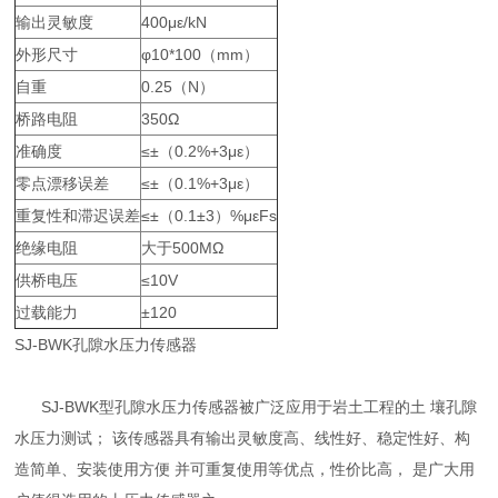
输出灵敏度
400με/kN
外形尺寸
φ10*100（mm）
自重
0.25（N）
桥路电阻
350Ω
准确度
≤±（0.2%+3με）
零点漂移误差
≤±（0.1%+3με）
重复性和滞迟误差
≤±（0.1±3）%μεFs
绝缘电阻
大于500MΩ
供桥电压
≤10V
过载能力
±120
SJ-BWK孔隙水压力传感器
SJ-BWK型孔隙水压力传感器被广泛应用于岩土工程的土 壤孔隙
水压力测试； 该传感器具有输出灵敏度高、线性好、稳定性好、构
造简单、安装使用方便 并可重复使用等优点，性价比高， 是广大用