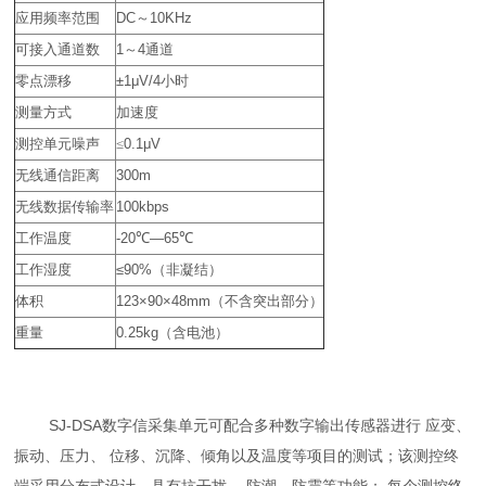
应用频率范围
DC
～
10KHz
可接入通道数
1
～
4
通道
零点漂移
±1μV/4
小时
测量方式
加速度
测控单元噪声
≤
0.1μV
无线通信距离
300m
无线数据传输率
100kbps
工作温度
-20
℃
—65
℃
工作湿度
≤90%
（非凝结）
体积
123×90×48mm（
不含突出部分）
重量
0.25kg
（含电池）
SJ-DSA数字信采集单元可配合多种数字输出传感器进行 应变、
振动、压力、 位移、沉降、倾角以及温度等项目的测试；该测控终