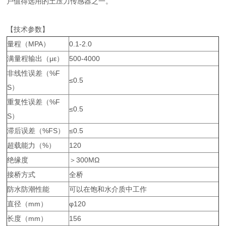
户值得选用的土压力传感器之一。
【技术参数】
量程（MPA）
0.1-2.0
满量程输出（με）
500-4000
非线性误差（%F
≤0.5
S）
重复性误差（%F
≤0.5
S）
滞后误差（%FS）
≤0.5
超载能力（%）
120
绝缘度
＞300MΩ
接桥方式
全桥
防水防潮性能
可以在饱和水介质中工作
直径（mm）
φ120
长度（mm）
156