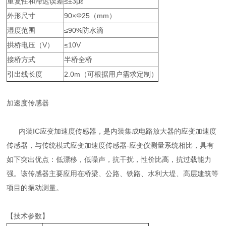
重复性和滞迟误差
≤±3με
外形尺寸
90×Φ25（mm）
湿度范围
≤90%防水滴
拱桥电压（V）
≤10V
接桥方式
半桥全桥
引出线长度
2.0m（可根据用户需求定制）
加速度传感器
内装IC应变加速度传感器，是内装集成电路放大器的应变加速度
传感器，与传统模式应变加速度传感器-应变仪测量系统相比，具有
如下突出优点：低漂移，低噪声，抗干扰，性价比高，抗过载能力
强。该传感器主要应用在桥梁、公路、铁路、水利大堤、高层建筑等
项目的振动测量。
【技术参数】