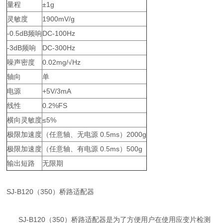
量程
±1g
灵敏度
1900mV/g
-0.5dB频响
DC-100Hz
-3dB频响
DC-300Hz
噪声密度
0.02mg/√Hz
轴向
单
电源
+5V/3mA
线性
0.2%FS
横向灵敏度
≤5%
极限加速度
（任意轴、无电源 0.5ms）2000g
极限加速度
（任意轴、有电源 0.5ms）500g
输出短路
无限期
SJ-B120（350）桥路适配器
SJ-B120（350）桥路适配器是为了方便用户在使用应变片检测