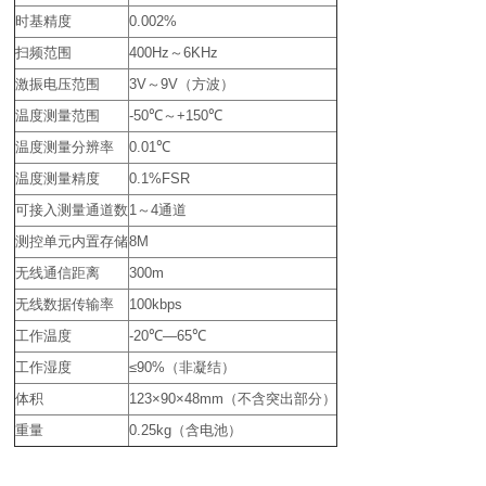
时基精度
0.002%
扫频范围
400Hz
～
6KHz
激振电压范围
3V
～
9V
（方波）
温度测量范围
-50
℃～
+150
℃
温度测量分辨率
0.01
℃
温度测量精度
0.1%FSR
可接入测量通道数
1
～
4
通道
测控单元内置存储
8M
无线通信距离
300m
无线数据传输率
100kbps
工作温度
-20
℃
—65
℃
工作湿度
≤90%
（非凝结）
体积
123×90×48mm（
不含突出部分）
重量
0.25kg
（含电池）