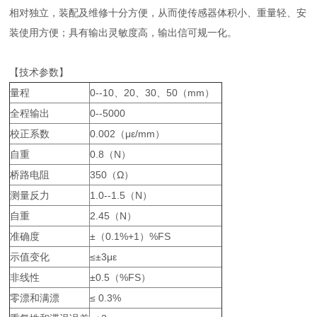
相对独立，装配及维修十分方便，从而使传感器体积小、重量轻、安
装使用方便；具有输出灵敏度高，输出信可规一化。
【技术参数】
量程
0--10、20、30、50（mm）
全程输出
0--5000
校正系数
0.002（με/mm）
自重
0.8（N）
桥路电阻
350（Ω）
测量反力
1.0--1.5（N）
自重
2.45（N）
准确度
±（0.1%+1）%FS
示值变化
≤±3με
非线性
±0.5（%FS）
零漂和满漂
≤ 0.3%