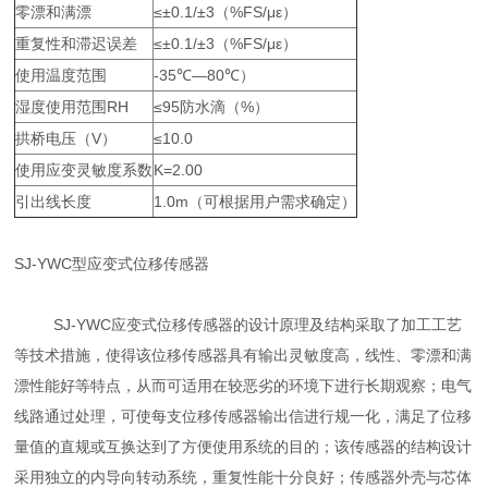
零漂和满漂
≤±0.1/±3（%FS/με）
重复性和滞迟误差
≤±0.1/±3（%FS/με）
使用温度范围
-35℃—80℃）
湿度使用范围RH
≤95防水滴（%）
拱桥电压（V）
≤10.0
使用应变灵敏度系数
K=2.00
引出线长度
1.0m（可根据用户需求确定）
SJ-YWC型应变式位移传感器
SJ-YWC应变式位移传感器的设计原理及结构采取了加工工艺
等技术措施，使得该位移传感器具有输出灵敏度高，线性、零漂和满
漂性能好等特点，从而可适用在较恶劣的环境下进行长期观察；电气
线路通过处理，可使每支位移传感器输出信进行规一化，满足了位移
量值的直规或互换达到了方便使用系统的目的；该传感器的结构设计
采用独立的内导向转动系统，重复性能十分良好；传感器外壳与芯体