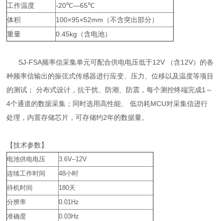
工作温度
-20℃—65℃
体积
100×95×52mm（不含突出部分）
重量
0.45kg（含电池）
SJ-FSA频率信采集单元可配合供电电压低于12V （含12V）的各
种频率信输出的振弦式传感器进行应变、压力、位移以及温度等项目
的测试； 分布式设计，抗干扰、防潮、防震，每个测控终端完成1～
4个通道的数据采集；同时选用高性能、 低功耗MCU对采集信进行
处理，内置存储芯片，可存储约2年的数据量。
【技术参数】
电池供电电压
3.6V--12V
连续工作时间
48
小时
待机时间
180
天
分辨率
0.01Hz
准确度
0.03Hz