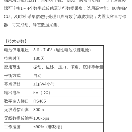
端采用分布式设计，具有抗干扰、 防潮、防震等功能； 每个测控终
端可连接1～4个数字式传感器进行数据采集；选用高性能、低功耗M
CU，及时对 采集信进行处理且具有数字滤波功能；内置大容量存储
器，可完成动、静态数据采集。
【技术参数】
电池供电电压
3.6～7.4V（碱性电池或锂电池）
待机时间
180天
应用范围
振动、位移、压力、倾角、沉降等参量
平衡方式
自动
零点漂移
±1μV/4小时
输出电压
5V（DC）
数字输入接口
RS485
无线通信距离
300m
无线数据传输率
100kbps
工作湿度
≤90%（非凝结）