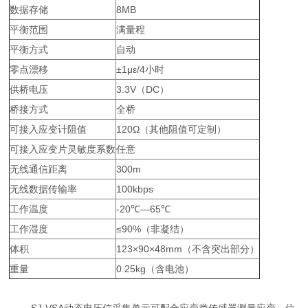
数据存储
8MB
平衡范围
满量程
平衡方式
自动
零点漂移
±1με/4小时
供桥电压
3.3V（DC）
桥接方式
全桥
可接入应变计阻值
120Ω（其他阻值可定制）
可接入应变片灵敏度系数
任意
无线通信距离
300m
无线数据传输率
100kbps
工作温度
-20℃—65℃
工作湿度
≤90%（非凝结）
体积
123×90×48mm（不含突出部分）
重量
0.25kg（含电池）