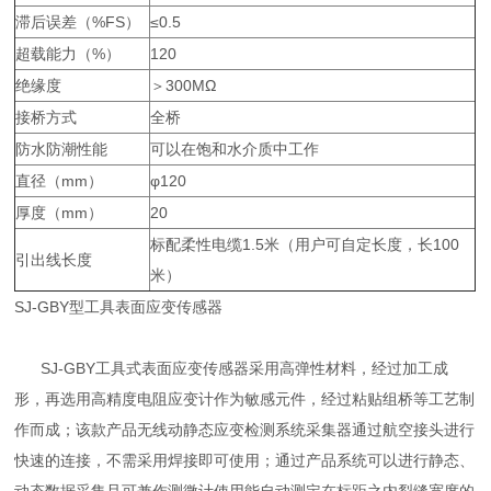
滞后误差（%FS）
≤0.5
超载能力（%）
120
绝缘度
＞300MΩ
接桥方式
全桥
防水防潮性能
可以在饱和水介质中工作
直径（mm）
φ120
厚度（mm）
20
标配柔性电缆1.5米（用户可自定长度，长100
引出线长度
米）
SJ-GBY型工具表面应变传感器
SJ-GBY工具式表面应变传感器采用高弹性材料，经过加工成
形，再选用高精度电阻应变计作为敏感元件，经过粘贴组桥等工艺制
作而成；该款产品无线动静态应变检测系统采集器通过航空接头进行
快速的连接，不需采用焊接即可使用；通过产品系统可以进行静态、