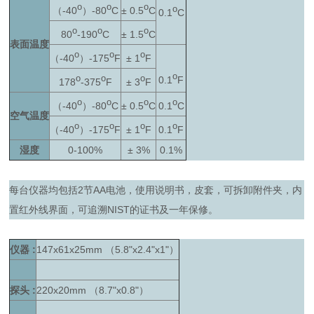
o
o
o
o
（-40
）-80
C
± 0.5
C
0.1
C
o
o
o
80
-190
C
± 1.5
C
表面温度
o
o
o
（-40
）-175
F
± 1
F
o
o
o
o
0.1
F
178
-375
F
± 3
F
o
o
o
o
（-40
）-80
C
± 0.5
C
0.1
C
空气温度
o
o
o
o
（-40
）-175
F
± 1
F
0.1
F
湿度
0-100%
± 3%
0.1%
每台仪器均包括2节AA电池，使用说明书，皮套，可拆卸附件夹，内
置红外线界面，可追溯NIST的证书及一年保修。
仪器 :
147x61x25mm （5.8"x2.4"x1"）
探头 :
220x20mm （8.7"x0.8"）