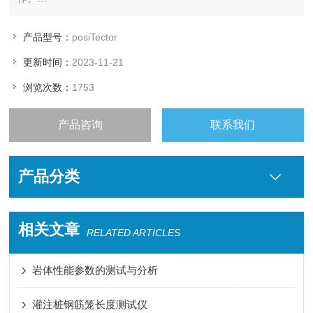
简单
宽大，容易阅读的图像 LCD ，支持多国语文
产品型号：
posiTector
两键菜单式用户界面
更新时间：
2023-11-21
每台仪器背面有简要操作说明
不需参照复杂的图表或使用计算尺
浏览次数：
1753
产品咨询
联系我们
产品分类
相关文章
RELATED ARTICLES
岩体性能参数的测试与分析
灌注桩钢筋笼长度测试仪