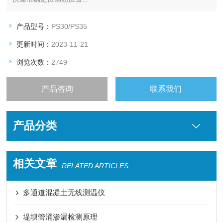
PS 35
工程塑料制成，坚固耐磨
产品型号：
PS30/PS35
人体工程学设计，一键式操作，手感舒适
更新时间：
2023-11-21
探测5mm-120mm深度金属（铁、铜或铝）
浏览次数：
2749
显示所探金属深度
快速准确定位钢筋位置
产品咨询
联系我们
产品分类
相关文章
RELATED ARTICLES
多通道混凝土无线测温仪
堤坝管涌渗漏检测原理