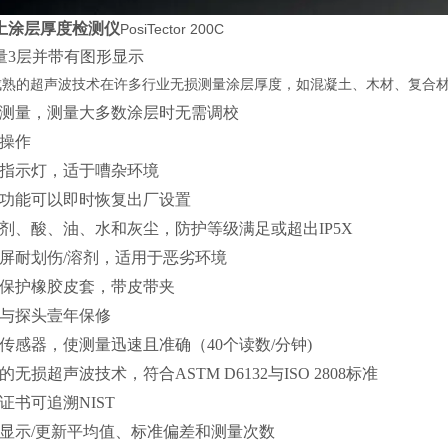
土
涂层厚度检测仪
PosiTector 200C
量
3
层并带有图形显示
成熟的超声波技术在许多行业无损测量涂层厚度，如混凝土、木材、复合
测量，测量大多数涂层时无需调校
操作
指示灯，适于嘈杂环境
功能可以即时恢复出厂设置
剂、酸、油、水和灰尘，防护等级满足或超出
IP5X
屏耐划伤
/
溶剂，适用于恶劣环境
保护橡胶皮套，带皮带夹
与探头壹年保修
传感器，使测量迅速且准确（
40
个读数
/
分钟)
的无损超声波技术，符合
ASTM D6132
与
ISO 2808
标准
证书可追溯NIST
显示
/
更新平均值、标准偏差和测量次数