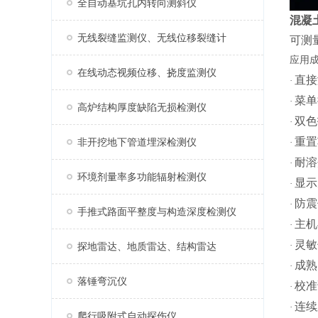
全自动基坑孔内转向测斜仪
混凝
无线裂缝监测仪、无线位移裂缝计
可
测
应用
在线动态视频位移、挠度监测仪
直接
·
菜单
·
高炉结构厚度缺陷无损检测仪
双色
·
重置
非开挖地下管道埋深检测仪
·
耐溶
·
环境剂量率多功能辐射检测仪
显示
·
防震
·
手推式路面平整度与构造深度检测仪
主机
·
灵敏
·
探地雷达、地质雷达、结构雷达
成熟
·
落锤弯沉仪
校准
·
连续
·
爬行吸附式自动探伤仪