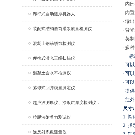
内部
·
内置
·
爬壁式自动测厚机器人
输出
·
装配式结构套筒灌浆质量检测仪
背光
·
英制
·
混凝土钢筋锈蚀检测仪
多种
·
标
便携式激光三维扫描仪
可以
·
混凝土含水率检测仪
可以
·
可以
·
落球式回弹模量测定仪
提供
·
红外
·
超声波测厚仪、涂镀层厚度检测仪，涂层测厚仪
尺寸:
1.
阅
拉脱法附着力测试仪
2.
指
逆反射系数测量仪
3.
红