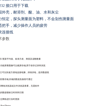
232 接口用于下载
固外壳，耐溶剂、酸、油、水和灰尘
力恒定，探头测量面为塑料，不会划伤测量面
适把手，减少操作人员的疲劳
软连接线
术参数
示/更新平均值、标准方差、厚度及读数数量
功能屏幕图像可以截屏存储,用于保存记录和浏览
口可以快速方便地连接电脑，持续供电，提供数据线
容量存储,存储的数据及曲线可通过
果网络浏览器或文件浏览器查看，无需软件
储的数据都标注时间和日期
通过网络进行实时更新
PosiTector
到