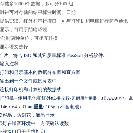
存储多
10000
个数据，多可分
1000
组
时钟可对存储的结果标注时间、日期
提供USB、红外和串行接口，可与打印机和电脑进行简单通讯
显示，可用于阴暗环境
/公制两种单位，可相互转换
显示语文选择
准片—符合 ISO 和其它质量标准 PosiSoft 分析软件:
输入注释
打印和显示基本的数据分布图和直方图
输出到一个文件或试算表中
连接打印机和计算机的数据线
打印机 - 使用电池和红外线接收数据
耐用的携带，3节AAA电池、
146 x 64 x 31mm
重量:
105g（不含电池）
读容易，防划花，液晶显示
示灯在噪音环境中，方便确认读数
外线接口用于无线打印