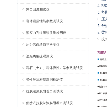
4.
RS
冲击回波测试仪
5.
坚
6.
压
岩体岩层性能参数测试仪
7.
舒
8.
柔
预应力孔道压浆质量检测仪
9.
技
远距离裂缝自动检测仪
功能*
远距离裂缝观测仪
■
连续显
■
屏幕捕捉
岩石（土）、岩体弹性力学参数测试仪
■
USB
接
弹性波法桩底溶洞检测仪
■
USB
大
■
电脑/苹
拉脱法漆膜附着力测试仪
■
每个存
■
软件可
便携式拉脱法漆膜附着力测试仪
■
可连接