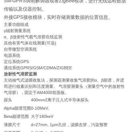
SM-GPRS调制解调器或者ZigBee模块，进行无线远程数据
传输以及仪器控制。
外接GPS接收模块，实时存储测量数据的位置信息。
主要功能组成
γ辐射测量系统
α、β放射性气载气溶胶在线监测
其他有害气体在线测量(可选)
自带微型空调系统
电源系统
定位系统GPS
通信系统GPRS/GSM/CDMA/ZIGBEE
放射性气溶胶监测
主动抽气式滤膜收集法，探测器测量收集气溶胶的α、β能谱，并进
而进行核素识别和活度测量。 气溶胶测量头（测量空气中的放射性
气溶胶），固定于AM4000前面板。
探头
400mm2离子注入式半导体探头
Alpha能谱范围
0-10MeV,
Beta能谱范围
大于180keV
薄膜尺寸
d=27mm, 1μm孔径，滤膜击穿，污染预警