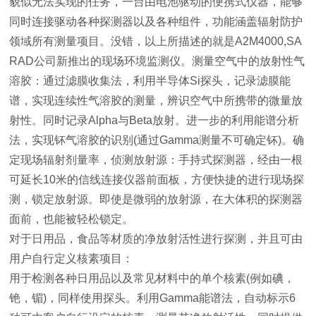
貌似无法实现的任务，一台由电池驱动的便携式仪器，能够
同时连接驱动各种探测器以及各种组件，功能涵盖辐射防护
领域所有测量项目。没错，以上所描述的就是A2M4000,SA
RAD公司新推出的现场环境监测仪。测量空气中的放射性气
溶胶：通过滤膜收集法，利用半导体Si探头，记录滤膜能
谱，实现连续性气溶胶的测量，辨识空气中所携带的微量放
射性。同时记录Alpha与Beta放射。进一步的利用能谱分析
法，实现钚气溶胶的识别(通过Gamma测量不可确定钚)。确
定现场辐射剂量率，侦测放射源：手持式探测器，经由一根
可延长10米的信线连接仪器前面板，方便快捷的进行现场探
测，锁定放射源。即使是微弱的放射源，在大体积的探测器
面前，也能被轻松锁定。
对于日用品，食品等材质的净放射活性进行探测，并且可由
用户自行定义核素项目：
用于检测各种日用品以及常见材料中的单个核素(例如碘，
铯，镅)，同样使用探头。利用Gamma能谱法，自动标示6