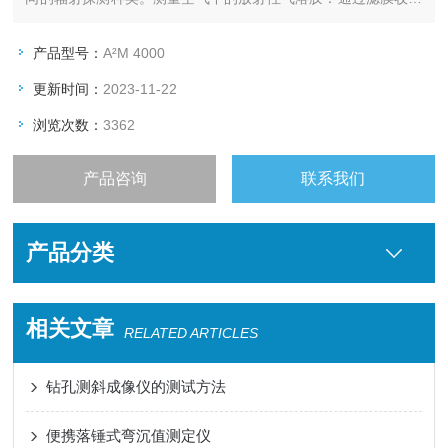
法，利用半导体Si探头，记录滤膜能谱，实现连续性气溶胶的测
量，辨识空气中所携带的微量放射性。
产品型号：
A²M 4000
更新时间：
2023-11-22
浏览次数：
3362
产品咨询
联系我们
产品分类
相关文章
RELATED ARTICLES
钻孔测斜成像仪的测试方法
便携落锤式弯沉值测定仪