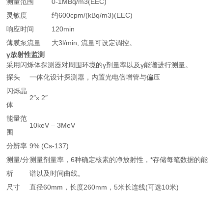
测量范围
0-1MBq/m3(EEC)
灵敏度
约600cpm/(kBq/m3)(EEC)
响应时间
120min
薄膜泵流量
大3l/min, 流量可设定调控。
γ放射性监测
采用闪烁体探测器对周围环境的γ剂量率以及γ能谱进行测量。
探头
一体化设计探测器，内置光电倍增管与偏压
闪烁晶
2″x 2″
体
能量范
10keV – 3MeV
围
分辨率
9% (Cs-137)
测量/分
测量剂量率，6种确定核素的净放射性，*存储每笔数据的能
析
谱以及时间曲线。
尺寸
直径60mm，长度260mm，5米长连线(可选10米)