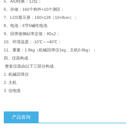
5、A/D转换：12位；
6、存储：160个构件×10个测区；
7、LCD显示屏：160×128（10×8cm）；
8、电池：6节5碱性电池
9、回弹值钢砧率定值：80±2；
10、环境温度：-10℃～+40℃；
11、重量：1.8kg（机械回弹仪1kg，主机0.8kg）；
四、仪器构成
整套仪器由以下三部分构成
1. 机械回弹仪
2. 主机
3. 信电缆
产品咨询