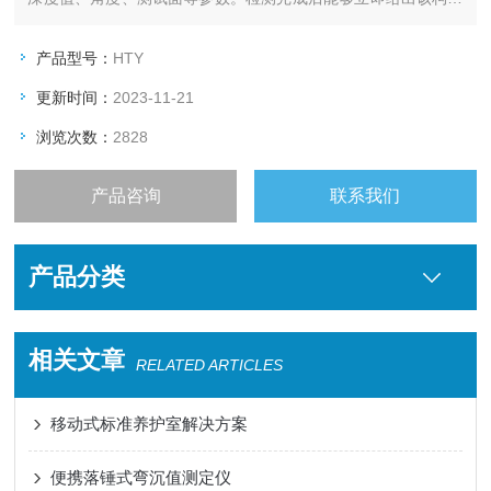
的强度推定结果。
适用标准：中华人民共和国行业标准《回弹仪》GB9138-88和国
产品型号：
HTY
家标准《回弹仪法检测混凝土抗压强度技术规程》JGJ/T23-
更新时间：
2023-11-21
2001制造。
浏览次数：
2828
产品咨询
联系我们
产品分类
相关文章
RELATED ARTICLES
移动式标准养护室解决方案
便携落锤式弯沉值测定仪