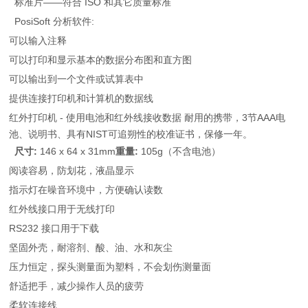
标准片——符合 ISO 和其它质量标准
PosiSoft 分析软件:
可以输入注释
可以打印和显示基本的数据分布图和直方图
可以输出到一个文件或试算表中
提供连接打印机和计算机的数据线
红外打印机 - 使用电池和红外线接收数据 耐用的携带，3节AAA电
池、说明书、具有NIST可追朔性的校准证书，保修一年。
尺寸:
146 x 64 x 31mm
重量:
105g（不含电池）
阅读容易，防划花，液晶显示
指示灯在噪音环境中，方便确认读数
红外线接口用于无线打印
RS232 接口用于下载
坚固外壳，耐溶剂、酸、油、水和灰尘
压力恒定，探头测量面为塑料，不会划伤测量面
舒适把手，减少操作人员的疲劳
柔软连接线