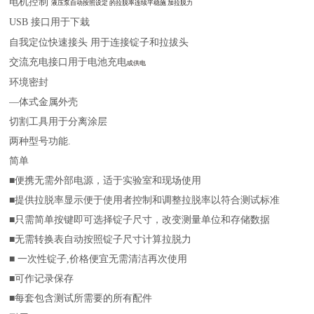
电机控制
液压泵自动按照设定 的拉脱率连续平稳施 加拉脱力
USB
接口
用于下栽
自我定位快速接头 用于连接锭子和拉拔头
交流充电接口
用于电池充电
或供电
环境密封
—体式金属外壳
切割工具
用于分离涂层
两种型号
功能.
简单
■
便携无需外部电源，适于实验室和现场使用
■提供
拉脱率显示便于使用者控制和调整拉脱率以符合测试标准
■
只需简单按键即可选择锭子尺寸，改变测量单位和存储数据
■
无需转换表自动按照锭子尺寸计算拉脱力
■
一次性锭子,价格便宜无需清洁再次使用
■
可作记录保存
■
每套包含测试所需要的所有配件