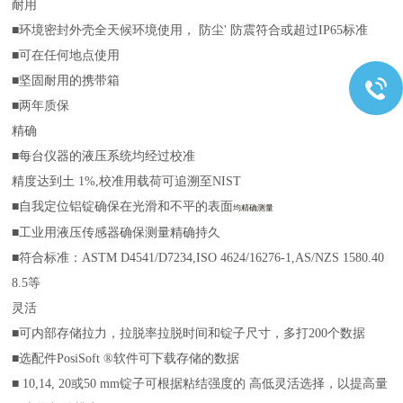
耐用
■
环境密封外壳全天候环境使用， 防尘' 防震符合或超过
IP65
标准
■
可在任何地点使用
■坚固
耐用的携带箱
■
两年质保
精确
■
每台仪器的液压系统均经过校准
精度达到土
1%,
校准用载荷可追溯至
NIST
■
自我定位铝锭确保在光滑和不平的表面
均精确测量
■
工业用液压传感器确保测量精确持久
■
符合标准：
ASTM D4541/D7234,ISO 4624/16276-1,
AS/NZS 1580.40
8.5
等
灵活
■
可内部存储拉力，拉脱率
拉脱时间和锭子尺寸，多打
200
个数据
■
选配件
PosiSoft
®
软件可下载存储的数据
■
10,14, 20
或
50 mm
锭子可根据粘结强度的 高低灵活选择，以提高量