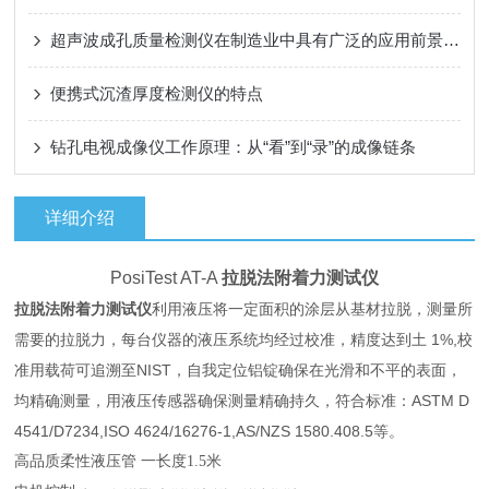
超声波成孔质量检测仪在制造业中具有广泛的应用前景和市场需求
便携式沉渣厚度检测仪的特点
钻孔电视成像仪工作原理：从“看”到“录”的成像链条
详细介绍
PosiTest AT-A
拉脱法附着力测试仪
拉脱法附着力测试仪
利用液压将一定面积的涂层从基材拉脱，测量所
需要的拉脱力，每台仪器的液压系统均经过校准，精度达到土 1%,校
准用载荷可追溯至NIST，自我定位铝锭确保在光滑和不平的表面，
均精确测量，用液压传感器确保测量精确持久，符合标准：ASTM D
4541/D7234,ISO 4624/16276-1,AS/NZS 1580.408.5等。
高品质柔性液压管
一
长度
1.5
米