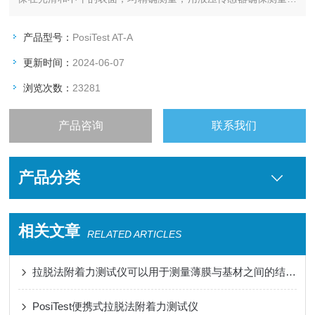
确持久，符合标准：ASTM D4541/D7234,ISO 4624/16276-
1,AS/NZS 1580.408.5等。
产品型号：
PosiTest AT-A
更新时间：
2024-06-07
浏览次数：
23281
产品咨询
联系我们
产品分类
相关文章
RELATED ARTICLES
拉脱法附着力测试仪可以用于测量薄膜与基材之间的结合强度
PosiTest便携式拉脱法附着力测试仪