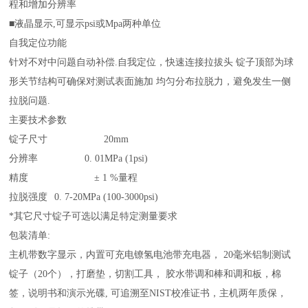
程和增加分辨率
■
液晶显示,可显示
psi
或
Mpa
两种单位
自我定位功能
针对不对中问题自动
补偿.
自我定位，快速连接拉拔头 锭子顶部为球
形关节结构可确保对测试表面施加 均匀分布拉脱力，避免发生一侧
拉脱
问题.
主要技术参数
锭子尺寸
20mm
分辨率
0. 01MPa (1psi)
精度
± 1 %
量程
拉脱强度
0. 7-20MPa (100-3000psi)
*其它尺寸锭子可选以满足特定测量要求
包装清单:
主机带数字显示，内置可充电镣氢电池带充电器，
20
毫米铝制测试
锭子
（20
个），打磨垫，切割工具， 胶水带调和棒和调和板，棉
签，说明书和演示光碟, 可追溯至
NIST
校准证书，主机两年质保，