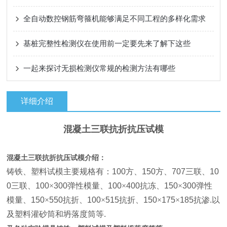
全自动数控钢筋弯箍机能够满足不同工程的多样化需求
基桩完整性检测仪在使用前一定要先来了解下这些
一起来探讨无损检测仪常规的检测方法有哪些
详细介绍
混凝土三联抗折抗压试模
混凝土三联抗折抗压试模介绍：
铸铁、塑料试模主要规格有：
100
方、
150
方、
707
三联、
10
0
三联、
100
×
300
弹性模量、
100
×
400
抗冻、
150
×
300
弹性
模量、
150
×
550
抗折、
100
×
515
抗折、
150
×
175
×
185
抗渗
.
以
及塑料灌砂筒和坍落度筒等
.