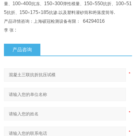
100
400
150
300
150
550
100
51
量、
×
抗冻、
×
弹性模量、
×
抗折、
×
5
150
175
185
.
.
抗折、
×
×
抗渗
以及塑料灌砂筒和坍落度筒等
64294016
产品详情咨询：上海硕冠检测设备有限：
:
李
张
产品咨询