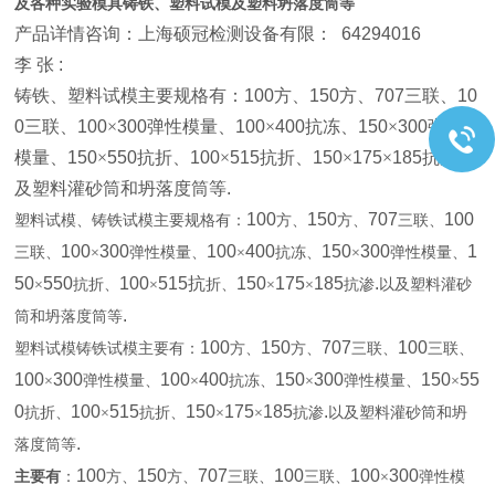
及各种实验模具
铸铁、塑料试模及塑料坍落度筒等
产品详情咨询：上海硕冠检测设备有限：
64294016
李
张
:
铸铁、塑料试模主要规格有：
100
方、
150
方、
707
三联、
10
0
三联、
100
×
300
弹性模量、
100
×
400
抗冻、
150
×
300
弹性
模量、
150
×
550
抗折、
100
×
515
抗折、
150
×
175
×
185
抗渗
.
以
及塑料灌砂筒和坍落度筒等
.
100
150
707
100
塑料试模、铸铁试模主要规格有：
方、
方、
三联、
100
300
100
400
150
300
1
三联、
×
弹性模量、
×
抗冻、
×
弹性模量、
50
550
100
515抗
150
175
185
.
×
抗折、
×
折、
×
×
抗渗
以及塑料灌砂
.
筒和坍落度筒等
100
150
707
100
塑料试模铸铁试模主要有：
方、
方、
三联、
三联、
100
300
100
400
150
300
150
55
×
弹性模量、
×
抗冻、
×
弹性模量、
×
0
100
515
150
175
185
.
抗折、
×
抗折、
×
×
抗渗
以及塑料灌砂筒和坍
.
落度筒等
100
150
707
100
100
300
主要有
：
方、
方、
三联、
三联、
×
弹性模