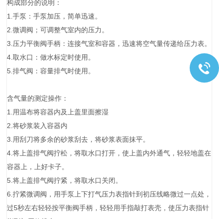
构成部分的说明：
1.手泵：手泵加压，简单迅速。
2.微调阀；可调整气室内的压力。
3.压力平衡阀手柄：连接气室和容器，迅速将空气量传递给压力表。
4.取水口：做水标定时使用。
5.排气阀：容量排气时使用。
含气量的测定操作：
1.用温布将容器内及上盖里面擦湿
2.将砂浆装入容器内
3.用刮刀将多余的砂浆刮去，将砂浆表面抹平。
4.将上盖排气阀拧松，将取水口打开，使上盖内外通气，轻轻地盖在
容器上，上好卡子。
5.将上盖排气阀拧紧，将取水口关闭。
6.拧紧微调阀，用手泵上下打气压力表指针到初压线略微过一点处，
过5秒左右轻轻按平衡阀手柄，轻轻用手指敲打表壳，使压力表指针