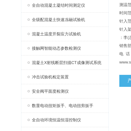
测温范
全自动混凝土凝结时间测定仪
时间范
全级配混凝土快速冻融试验机
针入范
针入架
混凝土温度开裂应力试验机
：李(
销售
接触网智能动态参数检测仪
电 话
www.s
混凝土X射线断层扫描CT成像测试系统
冲击试验机检定装置
安全阀平面度检测仪
数显电动扭矩扳手、电动扭剪扳手
全自动环境恒温恒湿控制仪