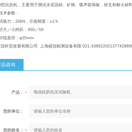
E20型抗折机，主要用于测试水泥花砖、矿棉、吸声装饰板，砖瓦和耐火材
技术参数：
试验力：20kN，示值精度：±1％
折大／小跨距：450／50
折辊直径：φ25mm
科贸发展有限公司 上海硕冠检测设备有限:021-3388220213774288908http
产品咨询
产品：
您的单位：
您的姓名：