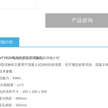
产品咨询
详细介绍
50/TYE20电动抗折抗压试验机
的详细介绍:
E50型试验机主要用于混凝土试块的抗折强度，也可测定砂浆试块、混凝土
技术参数：
试验力：50kN，
精度：±1％
抗折试件尺寸：150 x 150 x 550
支座大跨距：450mm
上压头跨距：150mm