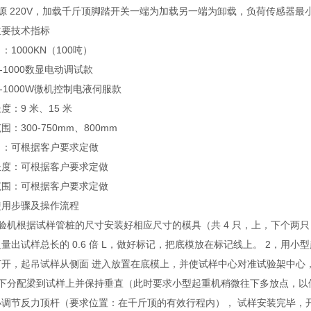
源 220V，加载千斤顶脚踏开关一端为加载另一端为卸载，负荷传感器最小分
主要技术指标
：1000KN（100吨）
Z-1000数显电动调试款
Z-1000W微机控制电液伺服款
度：9 米、15 米
围：300-750mm、800mm
力：可根据客户要求定做
长度：可根据客户要求定做
范围：可根据客户要求定做
使用步骤及操作流程
试验机根据试样管桩的尺寸安装好相应尺寸的模具（共 4 只，上，下个两
量出试样总长的 0.6 倍 L，做好标记，把底模放在标记线上。 2，
打开，起吊试样从侧面 进入放置在底模上，并使试样中心对准试验架中心
放下分配梁到试样上并保持垂直（此时要求小型起重机稍微往下多放点，以
小调节反力顶杆（要求位置：在千斤顶的有效行程内）， 试样安装完毕，