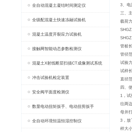
3、电
全自动混凝土凝结时间测定仪
三、
全级配混凝土快速冻融试验机
载荷力
SHG
混凝土温度开裂应力试验机
SHG
管桩长
接触网智能动态参数检测仪
管径范
试验
混凝土X射线断层扫描CT成像测试系统
试样
冲击试验机检定装置
直径
四、
安全阀平面度检测仪
1，
往两边
数显电动扭矩扳手、电动扭剪扳手
母并
3，
全自动环境恒温恒湿控制仪
样大