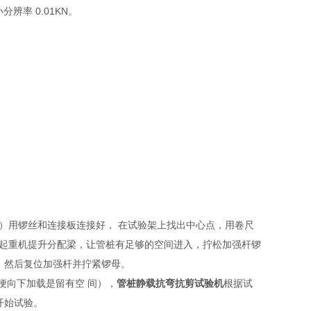
辨率 0.01KN。
只）用锣丝和连接板连接好， 在试验架上找出中心点，用卷尺
用小型起重机提升分配梁，让管桩有足够的空间进入，拧松加强杆锣
，然后复位加强杆并拧紧锣母。
便向下加载是留有空 间），
管桩静载抗弯抗剪试验机
根据试
开始试验。