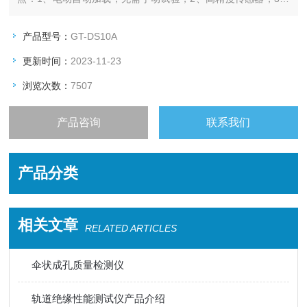
铝合金机身，体积小，重量轻，整机质量4.5kg,4、折线修正功
能，峰值保持功能,5、超低功耗设计。
产品型号：
GT-DS10A
更新时间：
2023-11-23
浏览次数：
7507
产品咨询
联系我们
产品分类
相关文章
RELATED ARTICLES
伞状成孔质量检测仪
轨道绝缘性能测试仪产品介绍