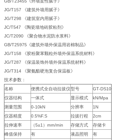
GB/T23455《外墙柔性腻子》
JG/T157 《建筑外墙用腻子》
JG/T298 《建筑室内用腻子》
JC/T547 《陶瓷墙地砖胶粘剂》
JC/T2090 《聚合物水泥防水浆料》
GB/T25975《建筑外墙外保温用岩棉制品》
JG/T158 《胶粉聚苯颗粒外墙外保温系统材料》
JG/T287 《保温装饰外墙外保温系统材料》
JG/T314 《聚氨酯硬泡复合保温板》
技术参数：
名称
便携式全自动拉拔仪
型号
GT-DS10
仪器结构
一体式
显示模式
kN/Mpa
测量范围
0-10kN
分辨率
1N
仪器精度
0.5%F.S
拉拔行程
2cm
拉伸速率
（5±1）mm/min
存储方式
存储卡
峰值保持
有
液晶照明
有