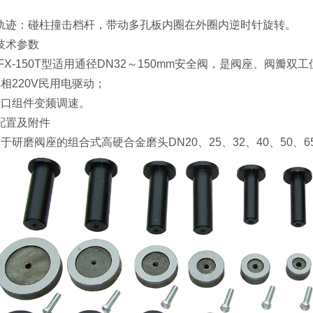
轨迹：碰柱撞击档杆，带动多孔板内圈在外圈内逆时针旋转。
技术参数
SFX-150T型适用通径DN32～150mm安全阀，是阀座、阀瓣双
单相220V民用电驱动；
进口组件变频调速。
配置及附件
于研磨阀座的组合式高硬合金磨头DN20、25、32、40、50、65