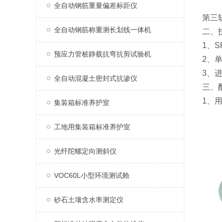
全自动钢筋重量偏差标距仪
第三
全自动钢筋称重测长划线一体机
二、
1、
预应力管桩静载抗弯抗剪试验机
2、
3、
全自动混凝土密封式抗渗仪
三、
1、用
集装箱标准养护室
工地用集装箱标准养护室
光纤陀螺定向测斜仪
VOC60L小型环境测试舱
砂石土壤含水率测定仪