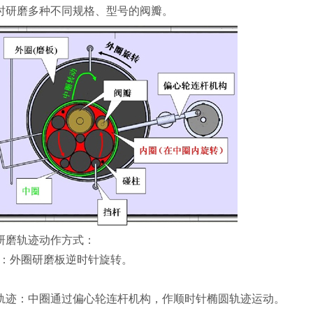
时研磨多种不同规格、型号的阀瓣。
研磨轨迹动作方式：
迹：外圈研磨板逆时针旋转。
轨迹：中圈通过偏心轮连杆机构，作顺时针椭圆轨迹运动。