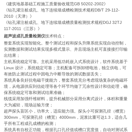
《建筑地基基础工程施工质量验收规范GB 50202-2002》
《钻孔灌注桩成孔、地下连续墙成槽检测技术规程DB/T 29-112-
2010（天津）》
《钻孔灌注桩成孔、地下连续墙成槽质量检测技术规程DGJ 32TJ
117-2011（江苏）》
超声波成孔质量检测仪
技术特点：
整套系统实现智能化。整个测试过程和探头升降系统实现自动控制，
实测数据和测试结果实现多模式显示、并且现场主机可直接接打印输
出结果；
主机系统稳定可靠。主机采用低功耗嵌入式系统设计，软件系统基于
Linux 设计，系统稳定可靠；主机配备可拆卸锂电池，独立供电，可
有效防止测试过程中因电力中断导致的测试数据丢失；
系统具备良好抗电磁干拢能力，整套系统充分考虑现场复杂的电磁环
境，从电源供应到信处理等各个环节均做了冗余性设计和信处理，确
保系统稳定可靠和测试结果准确；
线缆采用加强纤维材料，提升机械部分采用分离式设计，体积和重量
大为减轻，现场运输方便；
超声探头盲区小，功率大，适应能力强。探头小可探测孔径（槽宽）
300mm，可探测孔径（槽宽）4000mm，泥浆比重可达1.3，适合几
乎所有工程成孔成槽的检测；
系统具有自校正功能，根据孔口孔径值或槽口宽度值，自动对测试系