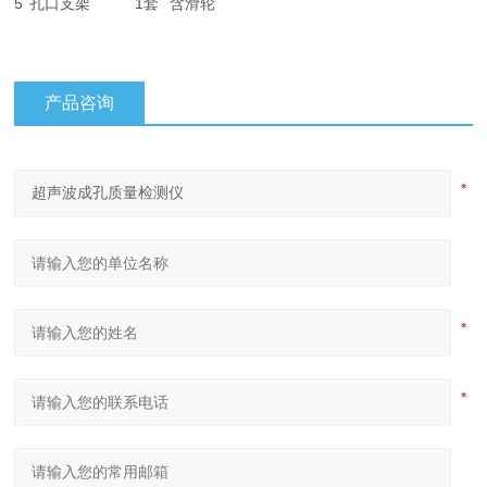
5
孔口支架
1套
含滑轮
产品咨询