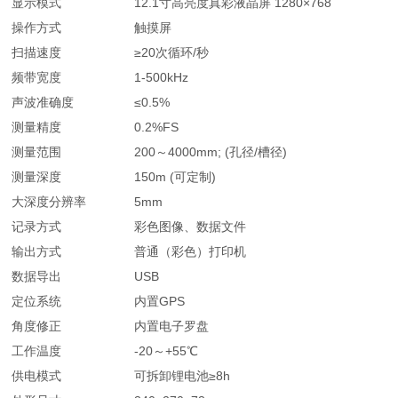
显示模式
12.1寸高亮度真彩液晶屏 1280×768
操作方式
触摸屏
扫描速度
≥20次循环/秒
频带宽度
1-500kHz
声波准确度
≤0.5%
测量精度
0.2%FS
测量范围
200～4000mm; (孔径/槽径)
测量深度
150m (可定制)
大深度分辨率
5mm
记录方式
彩色图像、数据文件
输出方式
普通（彩色）打印机
数据导出
USB
定位系统
内置GPS
角度修正
内置电子罗盘
工作温度
-20～+55℃
供电模式
可拆卸锂电池≥8h