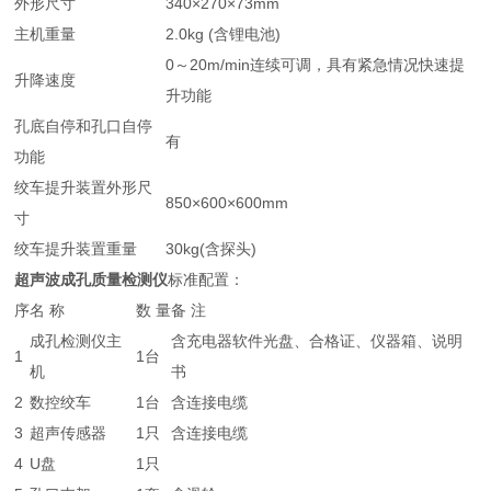
外形尺寸
340×270×73mm
主机重量
2.0kg (含锂电池)
0～20m/min连续可调，具有紧急情况快速提
升降速度
升功能
孔底自停和孔口自停
有
功能
绞车提升装置外形尺
850×600×600mm
寸
绞车提升装置重量
30kg(含探头)
超声波成孔质量检测仪
标准配置：
序
名 称
数 量
备 注
成孔检测仪主
含充电器软件光盘、合格证、仪器箱、说明
1
1台
机
书
2
数控绞车
1台
含连接电缆
3
超声传感器
1只
含连接电缆
4
U盘
1只