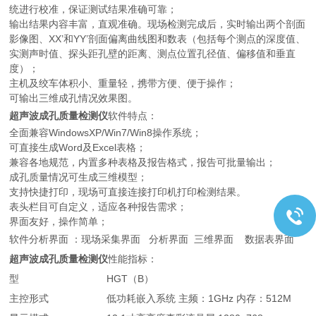
统进行校准，保证测试结果准确可靠；
输出结果内容丰富，直观准确。现场检测完成后，实时输出两个剖面
影像图、XX’和YY’剖面偏离曲线图和数表（包括每个测点的深度值、
实测声时值、探头距孔壁的距离、测点位置孔径值、偏移值和垂直
度）；
主机及绞车体积小、重量轻，携带方便、便于操作；
可输出三维成孔情况效果图。
超声波成孔质量检测仪
软件特点：
全面兼容WindowsXP/Win7/Win8操作系统；
可直接生成Word及Excel表格；
兼容各地规范，内置多种表格及报告格式，报告可批量输出；
成孔质量情况可生成三维模型；
支持快捷打印，现场可直接连接打印机打印检测结果。
表头栏目可自定义，适应各种报告需求；
界面友好，操作简单；
软件分析界面 ：现场采集界面 分析界面 三维界面 数据表界面
超声波成孔质量检测仪
性能指标：
型
HGT（B）
主控形式
低功耗嵌入系统 主频：1GHz 内存：512M