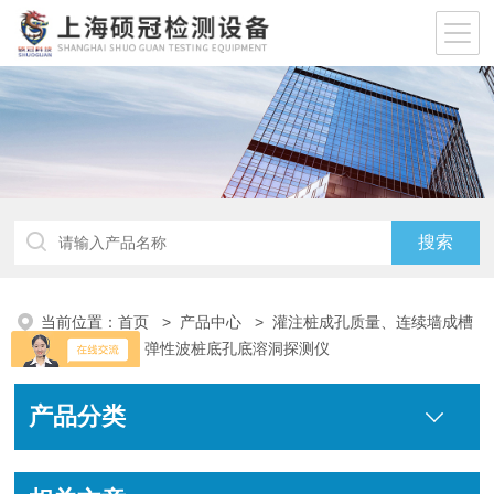
当前位置：
首页
>
产品中心
>
灌注桩成孔质量、连续墙成槽
质量检测仪
>
弹性波桩底孔底溶洞探测仪
产品分类