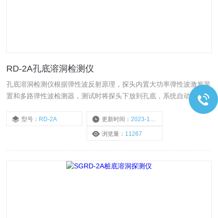
RD-2A孔底溶洞检测仪
孔底溶洞检测仪根据弹性波反射原理，探头内置大功率弹性波激发装
置和多路弹性波检测器，测试时将探头下放到孔底，系统自动激发弹
性波，弹性波在往孔底岩层传播过程中，遇到溶洞、裂隙、软弱地层
等结构体时反射回来，弹性波检波器接收到反射信号，即可根据接收
型号：
RD-2A
更新时间：
2023-11-23
到的反射信号强度的变化和传播时间确定异常结构体的深度位置。通
浏览量：
11267
过调整探头在孔底的不同位置，进行孔底不同方位的多点探测，实现
孔底探测全覆盖，可以充分有效地探测.