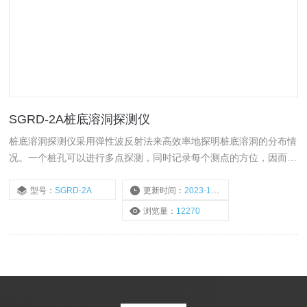
SGRD-2A桩底溶洞探测仪
桩底溶洞探测仪采用弹性波反射法来高效率地探明桩底溶洞的分布情
况。一个桩孔可以进行多点探测，同时记录每个测点的方位，因而可
以准确地探明整个桩底的岩溶分布情况；根据弹性波在岩溶等软弱地
质体表面的反射强度和时间，可以准确地探明岩溶在桩底的埋藏深
型号：
SGRD-2A
更新时间：
2023-11-23
度。探测时无须复杂的准备工作，探测过程由设备控制，简单快捷。
浏览量：
12270