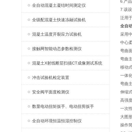
6.产
全自动混凝土凝结时间测定仪
7.
泛用
全级配混凝土快速冻融试验机
全自
混凝土温度开裂应力试验机
采用中
中心
接触网智能动态参数检测仪
弯曲
弯曲
混凝土X射线断层扫描CT成像测试系统
移动
一体
冲击试验机检定装置
弯曲
安全阀平面度检测仪
伸缩
高强
数显电动扭矩扳手、电动扭剪扳手
一次
大图
全自动环境恒温恒湿控制仪
操作