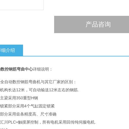
产品咨询
详细介绍
动数控钢筋弯曲中心
详细说明：
40全自动数控钢筋弯曲机与其它厂家的区别：
料机构长达12米，可自动输送12米左右的钢筋.
备主梁采用350重型H钢
头锁紧部分采用4个气缸固定锁紧
走部分采用齿条精度高、尺寸准确
用汇川PLC+触摸屏控制，所有电机采用回传纯伺服电机.