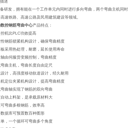
品描述
该设备研发，拥有能在一个工作单元内同时进行多向弯曲，两个弯曲主机同
于高速铁路、高速公路及民用建筑建设等领域。
动数控钢筋弯曲中心
产品特点：
控机比PLC功效提高
柔性钢筋锁紧机构设计，确保弯曲精度
面板采用热处理，耐磨，延长使用寿命
主轴由伺服货变频控制，弯曲精度
式弯曲主机，弯曲长度自由定尺
化设计，高强度移动轨道设计，经久耐用
主机定位夹紧机构设计，提高弯曲精度
式弯曲轴实现了钢筋的双向弯曲
度自动上料架，是承载原材料大
性可弯曲多根钢筋，效率高
形数据库可预置数百种图形
简单，一个循环可弯曲多个角度