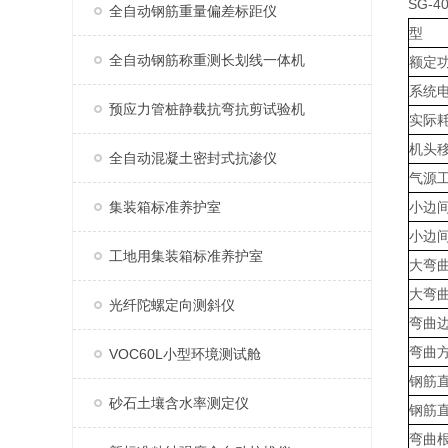
SG-
全自动钢筋重量偏差标距仪
型
全自动钢筋称重测长划线一体机
额定
系统
预应力管桩静载抗弯抗剪试验机
实际
机头
全自动混凝土密封式抗渗仪
气源
集装箱标准养护室
小边
小边
工地用集装箱标准养护室
大弯
大弯
光纤陀螺定向测斜仪
弯曲
弯曲
VOC60L小型环境测试舱
钢筋
砂石土壤含水率测定仪
钢筋
弯曲