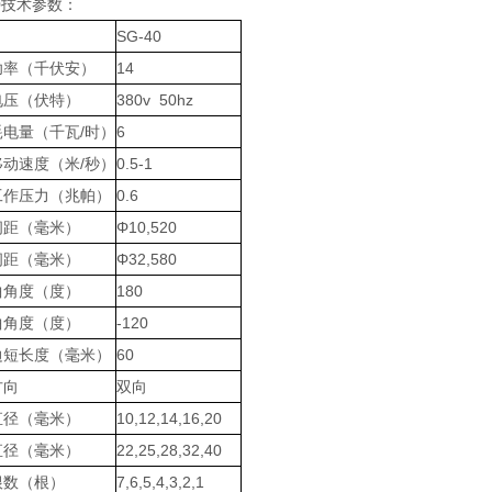
40技术参数：
SG-40
功率（千伏安）
14
电压（伏特）
380v 50hz
耗电量（千瓦/时）
6
移动速度（米/秒）
0.5-1
工作压力（兆帕）
0.6
间距（毫米）
Φ10,520
间距（毫米）
Φ32,580
曲角度（度）
180
曲角度（度）
-120
边短长度（毫米）
60
方向
双向
直径（毫米）
10,12,14,16,20
直径（毫米）
22,25,28,32,40
根数（根）
7,6,5,4,3,2,1