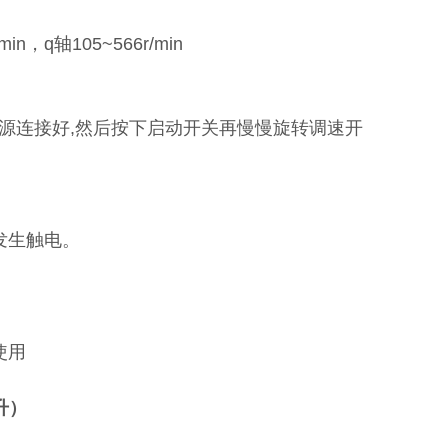
245r/min，q轴105~566r/min
源连接好,然后按下启动开关再慢慢旋转调速开
程使用。
发生触电。
发生意外。
检查。
使用
升）