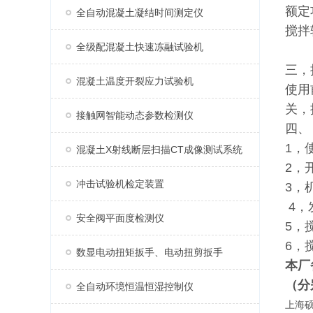
额定
全自动混凝土凝结时间测定仪
搅拌
全级配混凝土快速冻融试验机
三，
混凝土温度开裂应力试验机
使用
关，
接触网智能动态参数检测仪
四、
1
混凝土X射线断层扫描CT成像测试系统
2，
冲击试验机检定装置
3
4
安全阀平面度检测仪
5，
6，
数显电动扭矩扳手、电动扭剪扳手
本厂
（分
全自动环境恒温恒湿控制仪
上海