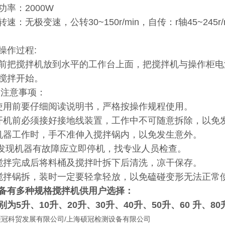
功率：2000W
转速：无极变速，公转30~150r/min，自传：r轴45~
操作过程:
前把搅拌机放到水平的工作台上面，把搅拌机与操作柜电
搅拌开始。
 注意事项：
，使用前要仔细阅读说明书，严格按操作规
开机前必须接好接地线装置，工作中不可随意拆除，以免
，机器工作时，手不准伸入搅拌锅内，以免
，发现机器有故障应立即停机，找专业人员
搅拌完成后将料桶及搅拌叶拆下后清洗，凉干保存。
搅拌锅拆，装时一定要轻拿轻放，以免磕碰变形无法正常
备有多种规格搅拌机供用户选择：
别为5升、10升、20升、30升、40升、50升、60 升、80
硕冠科贸发展有限公司/上海硕冠检测设备有限公司