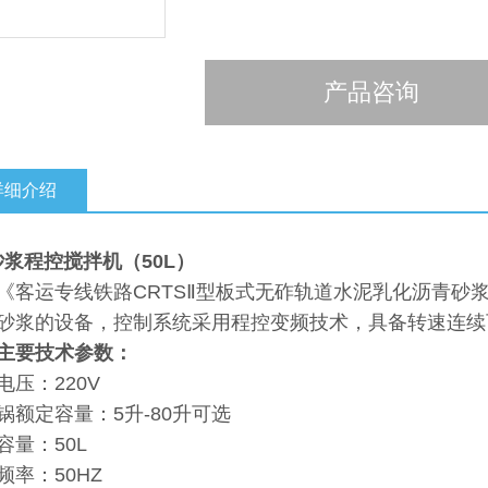
产品咨询
详细介绍
砂浆程控搅拌机（50L）
《客运专线铁路CRTSⅡ型板式无砟轨道水泥乳化沥青砂
砂浆的设备，控制系统采用程控变频技术，具备转速连续
主要技术参数：
定电压：220V
锅额定容量：5升-80升可选
容量：50L
频率：50HZ