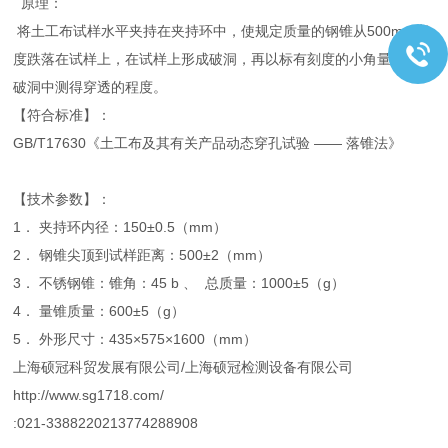
原理：
将土工布试样水平夹持在夹持环中，使规定质量的钢锥从500mm高
度跌落在试样上，在试样上形成破洞，再以标有刻度的小角量锥插入
破洞中测得穿透的程度。
【符合标准】：
GB/T17630《土工布及其有关产品动态穿孔试验 —— 落锥法》
【技术参数】：
1． 夹持环内径：150±0.5（mm）
2． 钢锥尖顶到试样距离：500±2（mm）
3． 不锈钢锥：锥角：45 b 、 总质量：1000±5（g）
4． 量锥质量：600±5（g）
5． 外形尺寸：435×575×1600（mm）
上海硕冠科贸发展有限公司/上海硕冠检测设备有限公司
http://www.sg1718.com/
:021-3388220213774288908