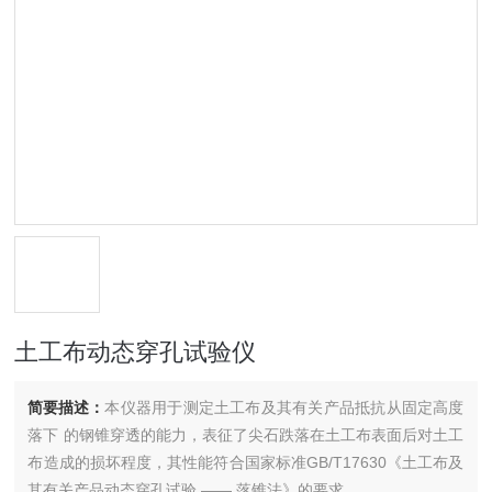
土工布动态穿孔试验仪
简要描述：
本仪器用于测定土工布及其有关产品抵抗从固定高度
落下 的钢锥穿透的能力，表征了尖石跌落在土工布表面后对土工
布造成的损坏程度，其性能符合国家标准GB/T17630《土工布及
其有关产品动态穿孔试验 —— 落锥法》的要求。