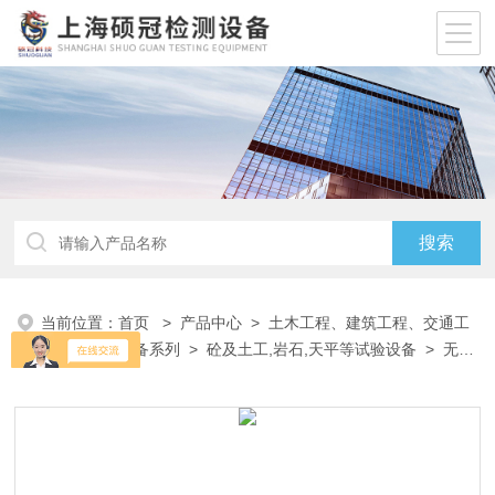
当前位置：
首页
>
产品中心
>
土木工程、建筑工程、交通工
程试验仪器设备系列
>
砼及土工,岩石,天平等试验设备
> 无侧
限灰土抗压试模