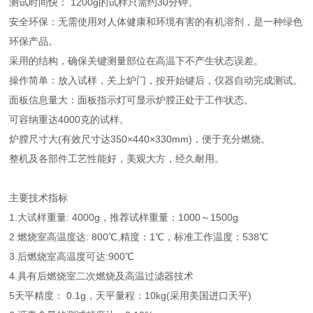
测试时间快： 1200g的试样只需约30分钟。
安全环保：无需使用对人体健康和环境有害的有机溶剂，是一种绿色
环保产品。
采用的结构，确保关键测量部位在高温下不产生状态误差。
操作简单：放入试样，关上炉门，按开始键后，仪器自动完成测试。
面板信息量大：面板指示灯可显示炉膛正处于工作状态。
可容纳重达4000克的试样。
炉膛尺寸大(有效尺寸达350×440×330mm)，便于充分燃烧。
整机及各部件工艺性能好，美观大方，经久耐用。
主要技术指标
1.大试样重量: 4000g，推荐试样重量：1000～1500g
2.燃烧室高温度达: 800℃,精度：1℃，标准工作温度：538℃
3.后燃烧室高温度可达:900℃
4.具有后燃烧室二次燃烧及高温过滤器技术
5天平精度： 0.1g，天平量程：10kg(采用美国进口天平)