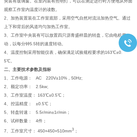
央装有玻璃窗。在室内装有照明灯，可以在测定进行时方便地从外面
观察工作室内温度计的读数。
2、加热装置装在工作室底部，采用空气自然对流法加热空气。通过
上下和背后的风道均匀加热工作室。
3、工作室中央装有可以放置四只沥青盛样皿的转盘，它由电机带
动，以每分钟5.5转的速度转动。
4、温度控制采用智能仪表，确保满足试验规程要求的163℃±0.
5℃。
二、主要技术参数及指标
1、工作电源： AC 220V±10%，50Hz;
2、额定功率： 2.5kw;
3、工作室温度： 163℃±0.5℃；
4、控温精度： ±0.5℃；
5、转盘转速： 5.5r/min±1r/min；
6、试样数量： 4件；
3
7、工作室尺寸： 450×450×510mm
；