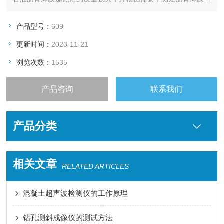
热后，沥青残留物的针入度、软化点、脆点及延度等性质的变
化，以评定沥青的耐老化性能。
产品型号：
609
更新时间：
2023-11-21
浏览次数：
1535
产品咨询
联系我们
产品分类
相关文章
RELATED ARTICLES
混凝土超声波检测仪的工作原理
钻孔测斜成像仪的测试方法