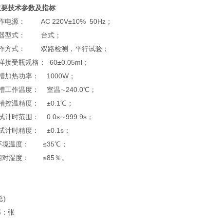
主要技术参数及指标
作电源： AC 220V±10% 50Hz；
仪器型式： 台式；
工作方式： 双路检测，平行试验；
样接受瓶规格： 60±0.05ml；
槽加热功率： 1000W；
槽工作温度： 室温∼240.0℃；
槽控温精度： ±0.1℃；
试计时范围： 0.0s∼999.9s；
试计时精度： ±0.1s；
环境温度： ≤35℃；
相对湿度： ≤85％。
总)
部：张