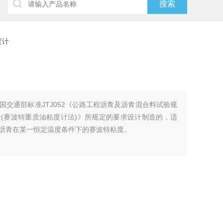
度计
国交通部标准JTJ052《公路工程沥青及沥青混合料试验规
验(赛波特重质油粘度计法)》所规定的要求设计制造的，适
定沥青在某一恒定温度条件下的赛波特粘度。