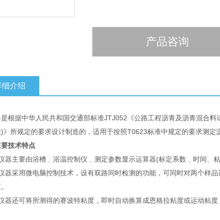
产品咨询
详细介绍
是根据中华人民共和国交通部标准JTJ052《公路工程沥青及沥青混合料
)》所规定的要求设计制造的，适用于按照T0623标准中规定的要求测
主要技术特点
本仪器主要由浴槽﹑浴温控制仪﹑测定参数显示运算器(标定系数﹑时间、粘
本仪器采用微电脑控制技术，设有双路同时检测的功能，可同时对两个样品
值。
本仪器还可将所测得的赛波特粘度，即时自动换算成恩格拉粘度或运动粘度
。