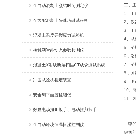
二、
全自动混凝土凝结时间测定仪
1﹑工
全级配混凝土快速冻融试验机
2、
3、
混凝土温度开裂应力试验机
4、试
5﹑浴
接触网智能动态参数检测仪
6﹑浴
7﹑浴
混凝土X射线断层扫描CT成像测试系统
8﹑测
冲击试验机检定装置
9﹑测
10、
安全阀平面度检测仪
11、
数显电动扭矩扳手、电动扭剪扳手
：李(
全自动环境恒温恒湿控制仪
销售