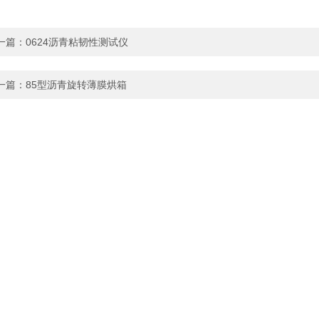
一篇：
0624沥青粘韧性测试仪
一篇：
85型沥青旋转薄膜烘箱