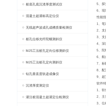
5、
桩底孔底沉渣厚度测试仪
6、
混凝土超灌标高定位仪
性能
1、笔
无线超声波成孔成槽质量检测仪
2、
3、支
桩孔位移光纤陀螺测斜仪
4、深
5、陀
MJS工法桩孔定向位移测斜仪
6、航
MJS工法桩孔定向测斜仪
7、标
8、
钻孔垂直度轨迹成像仪
9、
软件
沉渣厚度测定仪
1、
2、
灌注桩混凝土超灌定位检测仪
3、