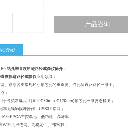
产品咨询
详细介绍
-50
钻孔垂直度轨迹路径成像仪
简介：
垂直度轨迹路径成像仪
应用领域：
桩基、勘察各类常规尺寸抽芯孔的垂直度、终孔位置及路径三维图。
特点：
用于各类常规尺寸(直径Ф80mm-Ф120mm)抽芯孔三维姿态检测；
记本无线触摸屏操作、USB3.0接口；
用A8+FPGA主控单元、低功耗、高涑率；
置WIFI无线连网、高稳定性、*兼容性；