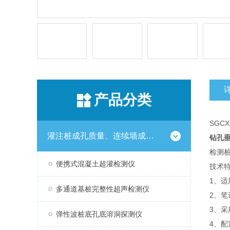
产品分类
SGCX
灌注桩成孔质量、连续墙成槽质量检测仪
钻孔
检测
便携式混凝土超灌检测仪
技术
1、适
多通道基桩完整性超声检测仪
2、笔
3、采
弹性波桩底孔底溶洞探测仪
4、配