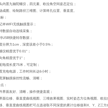
探头内置九轴陀螺仪，四元素、欧拉角空间姿态定位；
现场成图、绘制路径三维图、计算终孔位置、垂直度。
指标：
记本WIFI无线触摸显示；
支持数据自动连续采集；
持USB快捷转存数据；
度分辨力1cm，深度误差小于0.5%；
螺仪精度优于0.01°；
向角精度优于1°；
配电缆长度75米，可定制；
配置充电电源，工作时间长达6小时；
超宽屏触摸操控性流畅、清晰；
特点：
软件界面友好、清晰，操作便捷直观；
主界面位移、垂直度曲线视图、三维效果视图、实时姿态方位角视图、欧拉
位移、垂直度曲线视图栏可点选读取不同深度的累计位移值和X、Y、Z三方