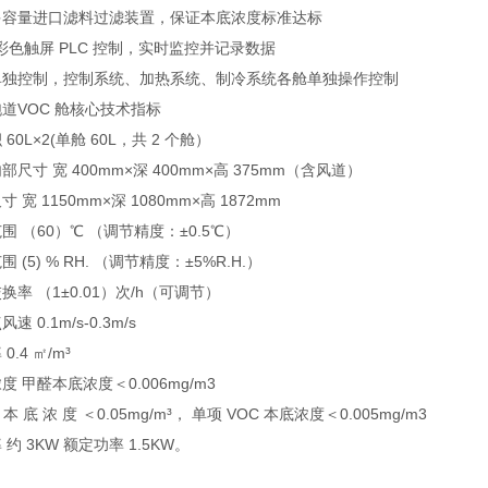
多容量进口滤料过滤装置，保证本底浓度标准达标
寸彩色触屏 PLC 控制，实时监控并记录数据
单独控制，控制系统、加热系统、制冷系统各舱单独操作控制
道VOC 舱核心技术指标
60L×2(单舱 60L，共 2 个舱）
部尺寸 宽 400mm×深 400mm×高 375mm（含风道）
 宽 1150mm×深 1080mm×高 1872mm
围 （60）℃ （调节精度：±0.5℃）
 (5) % RH. （调节精度：±5%R.H.）
换率 （1±0.01）次/h（可调节）
速 0.1m/s-0.3m/s
0.4 ㎡/m³
度 甲醛本底浓度＜0.006mg/m3
 本 底 浓 度 ＜0.05mg/m³， 单项 VOC 本底浓度＜0.005mg/m3
 约 3KW 额定功率 1.5KW。