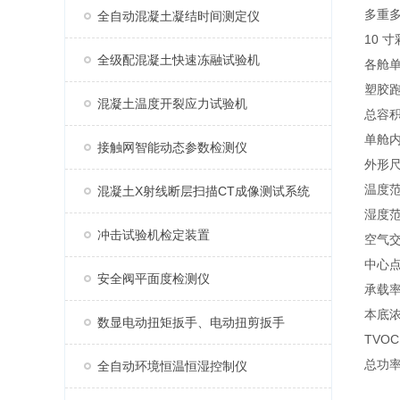
多重
全自动混凝土凝结时间测定仪
10 
全级配混凝土快速冻融试验机
各舱
塑胶跑
混凝土温度开裂应力试验机
总容积 
单舱内
接触网智能动态参数检测仪
外形尺寸
温度范
混凝土X射线断层扫描CT成像测试系统
湿度范围
冲击试验机检定装置
空气交
中心点风
安全阀平面度检测仪
承载率 
本底浓
数显电动扭矩扳手、电动扭剪扳手
TVOC
总功率
全自动环境恒温恒湿控制仪