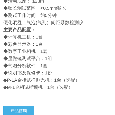
◆活动底座： ≤
2
μ
m
◆弦长测试范围：
<0.5mm
弦长
◆测试工作时间：约
5
分钟
硬化混凝土气泡(气孔）间距系数检测仪
主要产品配置：
◆计算机主机：
1
台
◆彩色显示器：
1
台
◆数字工业相机：
1
套
◆显微镜测试平台：
1
组
◆气泡分析软件：
1
套
◆说明书及保修卡：
1
份
◆P-1A金相试样抛光机：
1
台（选配）
◆M-1金相试样预机：
1
台（选配）
产品咨询