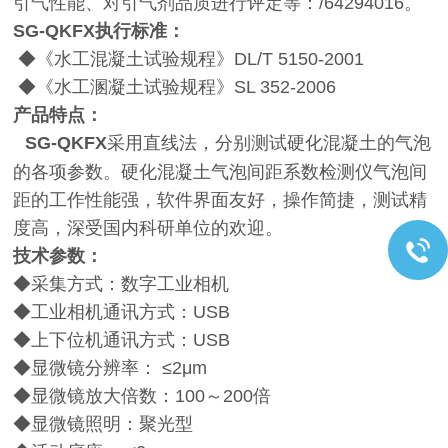
引气性能、对引气剂品质进行评定等：/64294016。
SG-QKFX
执行标准：
◆
《水工混凝土试验规程》
DL/T 5150-2001
◆
《水工溷凝土试验规程》
SL 352-2006
产品特点：
SG-QKFX
采用直线法，分别测试硬化混凝土的气泡
的各项参数。硬化混凝土气泡间距系数检测仪气泡间
距的工作性能强，软件界面友好，操作简捷，测试精
度高，深受国内科研单位的欢迎。
技术参数：
◆采集方式：数字工业相机
◆工业相机通讯方式：
USB
◆上下位机通讯方式：
USB
◆显微镜分辨率： ≤
2
μ
m
◆显微镜放大倍数：
100
～
200
倍
◆显微镜照明：聚光型