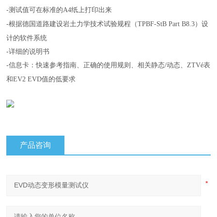
-
测试值可在标准的
纸上打印出来
A4
-
根据德国道路建设岩土力学技术试验规程（
）设
TPBF-StB Part B8.3
计的软件系统
-
详细的说明书
-
信息卡：快速参考指南、正确的使用规则、相关静态
动态、
表
/
ZTV
é
和
值的低要求
EV2 EVD
产品咨询