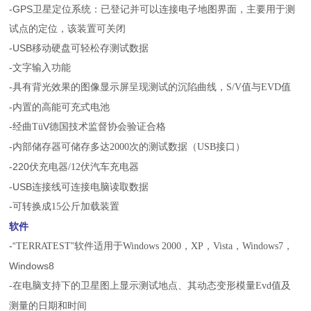
-GPS
卫星定位系统：已登记并可以连接电子地图界面，主要用于测
试点的定位，该装置可关闭
-USB
移动硬盘可轻松存测试数据
-
文字输入功能
-
具有背光效果的图像显示屏呈现测试的沉陷曲线，
值与
值
S/V
EVD
-
内置的高能可充式电池
-
经曲
V
德国技术监督协会验证合格
Tü
-
内部储存器可储存多达
次的测试数据（
接口）
2000
USB
-220
伏充电器
伏汽车充电器
/12
-USB
连接线可连接电脑读取数据
-
可转换成
公斤加载装置
15
软件
-
“
”软件适用于
，
，
，
，
TERRATEST
Windows 2000
XP
Vista
Windows7
Windows8
-
在电脑支持下的卫星图上显示测试地点、其动态变形模量
值及
Evd
测量的日期和时间