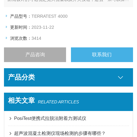
电子仪器避免尘土与雨水的破坏，即使在恶劣的天气情况下也可
以正常工作! 所有的测试结果将被储存于USB移动硬盘内，可方
产品型号：
TERRATEST 4000
便您之后在电脑上数据的分析与读取。
更新时间：
2023-11-22
浏览次数：
3414
产品咨询
联系我们
产品分类
相关文章
RELATED ARTICLES
PosiTest便携式拉脱法附着力测试仪
超声波混凝土检测仪现场检测的步骤有哪些？