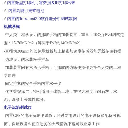
√
内置微型打印机可将数据及时打印出来
√
内置高能可充式电池
√
内置的Terratest2.0软件能分析测试数据
机械系统
-
带人类工程学设计的抓取手柄的加载装置，重量：
公斤Evd测试范
10
围：
（等同于
约
）
15-70MN/m2
Ev2
140MN/m2
-
直径为
的蓝芽承载板加上精密加速度传感器能无线传输数据
300mm
-
边坡设计的承载板手推车
-
加载装置附有六角形手柄：可抓取的边缘使操作更符合人类的工程
学原理
-
固定拧紧的安全手柄内置水平仪
-
化学镀镍涂层，特别适用于建筑工地，在很大程度上耐石灰，水
泥，混凝土等碱性成分。
电子沉陷测试仪
-
内置
的电子沉陷测试仪：经过防雨设计的电子设备箱配备可视
GPS
窗，保证设备即使在恶劣的天气情况下也可以正常工作