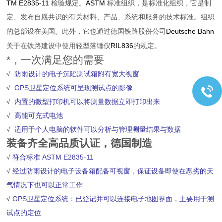
TM E2835-11
ASTM
检验规定。
标准组织，是标准化组织，它是制
定、发布自愿共识的有关材料、产品、系统和服务的技术标准。组织
Deutsche Bahn
的总部设在美国。此外，它也通过德国铁路股份公司
RIL836
关于在铁路建设中使用轻型落锤仪
的规定。
*，一次满足您的需要
√
防雨设计的电子沉陷测试箱附有宽大视窗
√
GPS
卫星定位系统可呈现测试点的影像
√
内置的微型打印机可以将测量数据立即打印出来
√
高能可充式电池
√
适用于个人电脑的软件可以分析与管理测量结果与数据
装备齐全高品质认证，德国制造
√
符合标准 ASTM E2835-11
√
经过防雨设计的电子设备箱配备可视窗，保证设备即使在恶劣的天
气情况下也可以正常工作
√
GPS
卫星定位系统：已登记并可以连接电子地图界面，主要用于测
试点的定位