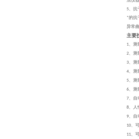
法仪
、抗
5
*的
异常
主要
、测
1
、测
2
、测
3
、测
4
、测
5
、测
6
、自
7
、人
8
、自
9
、
10
、
11