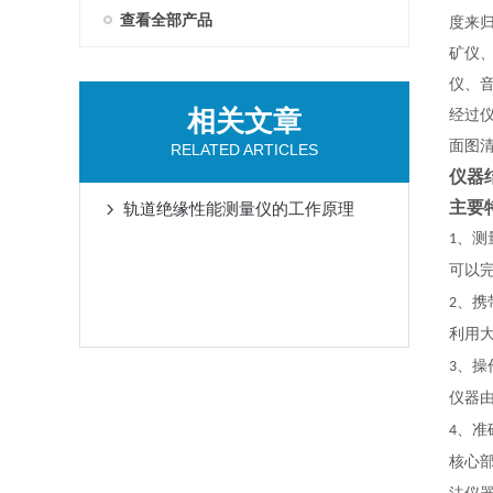
查看全部产品
度来
矿仪
仪、
相关文章
经过
面图
RELATED ARTICLES
仪器
主要
轨道绝缘性能测量仪的工作原理
、测
1
可以完
、携
2
利用
、操
3
仪器由
、准
4
核心部