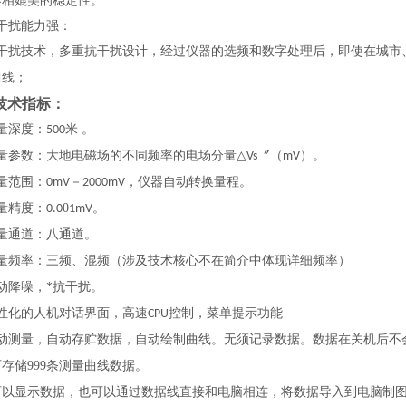
器相媲美的稳定性。
干扰能力强：
抗干扰技术，多重抗干扰设计，经过仪器的选频和数字处理后，即使在城市
曲线；
技术指标：
量深度：
米 。
500
量参数：大地电磁场的不同频率的电场分量
〞（
）。
△Vs
mV
量范围：
－
，仪器自动转换量程。
0mV
2000mV
量精度：
0
。
0.0
1mV
量通道：
八
通道。
量频率：
三频、混
频（涉及技术核心不在简介中体现详细频率）
动降噪，*抗干扰。
性化的人机对话界面，高速
控制，菜单提示功能
CPU
动测量，自动存贮数据，自动绘制曲线。无须记录数据。数据在关机后不
可存储
999
条测量曲线数据。
可以显示数据，也可以通过数据线直接和电脑相连，将数据导入到电脑制