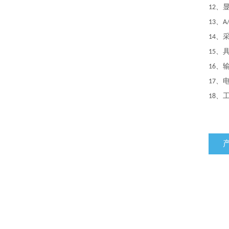
、
12
、
13
A
、
14
、
15
、
16
、
17
、
18