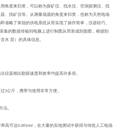
应用角度来归类，可以称为探矿仪、找水仪、空洞探测仪、找
仪器、找矿仪等。从测量场源的角度来归类，也称为天然电场
场即省略了笨拙的供电系统从而实现了操作简单，仪器轻巧。
将采集的数据传输到电脑上进行制图从而形成剖面图，根据剖
含水 层）的具体信息。
场法仪器相比勘探速度和效率均提高许多倍。
公斤，携带与使用非常方便。
过3
方法。
辨率高可达
0
，在大量的实地测试中获得与传统人工电场
0.0
1mV