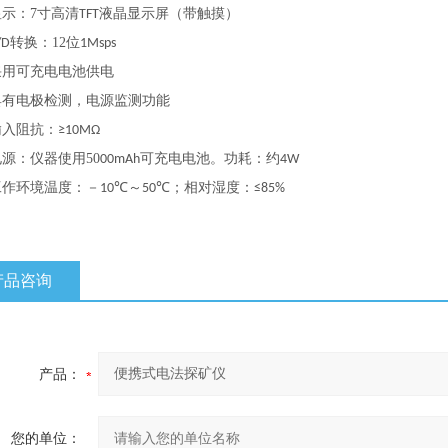
显示：
7寸高清
液晶显示屏
（带触摸）
TFT
转换：
12
位
/D
1Msps
采用可充电电池供电
具有电极检测，电源监测功能
输入阻抗：
≥10MΩ
电源：仪器使用
50
可充电电池。功耗：约
00mAh
4W
工作环境温度：－
～
；相对湿度：
10℃
50℃
≤85%
产品咨询
产品：
您的单位：