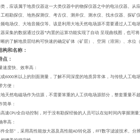
归类，应该属于地质仪器这一大类仪器中的物探仪器之中的电法仪器。
从
、工程勘探仪、地热探测仪、考古仪、测井仪、测水仪、找水仪器、探矿
音频电场仪、大地音频仪等。该
是利用大地天然电场源不需要通过人工电
仪器采集的数据通过仪器*内置的运算功能实现了自动 呈现曲线图，也可
清晰的了解地质层结构可快速的确定矿体（矿层）、空洞（溶洞）、水位（
结构和名称：
特点：
量速度快、效率高：
米以上的剖面测量，了解不同深度的地质异常体，与传统人工电
成6000
带方便：
大地天然电磁场作为信源，不需要笨重的人工供电场源部分，整套重量不超
作简单：
全自动控制，
对于没有勘探经验的人员可以在短时间内掌握测量
高速CPU
确率高：
转化器，
数字滤波技术。分
件全部*，采用高性能放大器及高性能AD
FFT