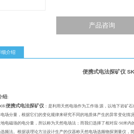
产品咨询
详细介绍
便携式电法探矿仪
SK
介绍
:
便携式电法探矿仪
K
00
：是利用天然电场作为工作场 源，以地下岩矿石
率电场分量，根据它们的变化规律来研究不同的地质体产生的异常变化情
大地电磁场的电分量，所以称为天然电场法；而我们选择了相对应
米内
-50
场选频法。根据该理论方法设计生产的仪器称天然电场选频物探测量仪，简