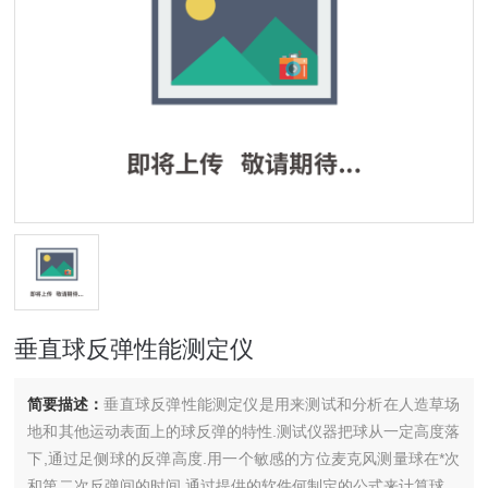
垂直球反弹性能测定仪
简要描述：
垂直球反弹性能测定仪是用来测试和分析在人造草场
地和其他运动表面上的球反弹的特性.测试仪器把球从一定高度落
下,通过足侧球的反弹高度.用一个敏感的方位麦克风测量球在*次
和第二次反弹间的时间.通过提供的软件何制定的公式来计算球反