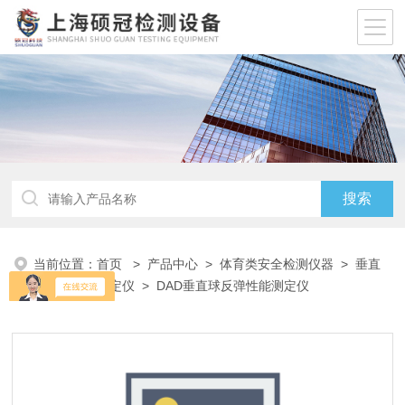
当前位置：
首页
>
产品中心
>
体育类安全检测仪器
>
垂直
球反弹性能测定仪
> DAD垂直球反弹性能测定仪